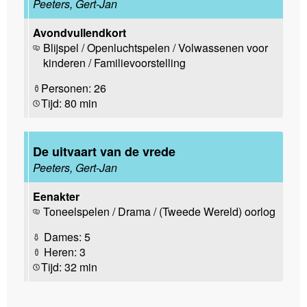
Peeters, Gert-Jan
Avondvullendkort
Blijspel / Openluchtspelen / Volwassenen voor
kinderen / Familievoorstelling
Personen: 26
Tijd: 80 min
De uitvaart van de vrede
Peeters, Gert-Jan
Eenakter
Toneelspelen / Drama / (Tweede Wereld) oorlog
Dames: 5
Heren: 3
Tijd: 32 min