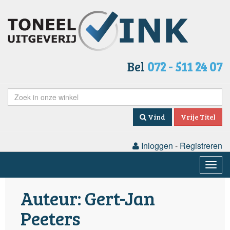
Bel
072 - 511 24 07
Vind
Vrije Titel
Inloggen
-
Registreren
Togg
navig
Auteur: Gert-Jan
Peeters