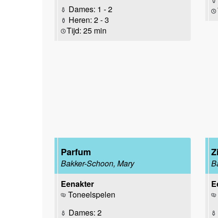
Dames: 1 - 2
Heren: 2 - 3
Tijd: 25 min
Parfum
Z
Bakker-Schoon, Mary
B
Eenakter
E
Toneelspelen
Dames: 2