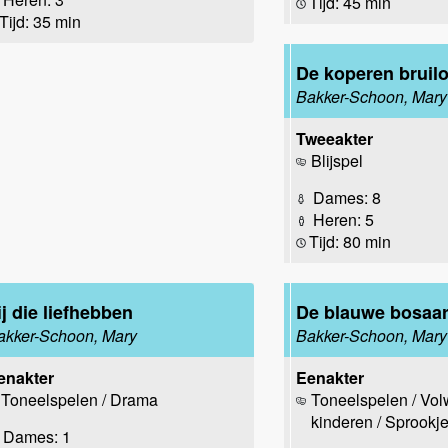
Tijd: 45 min
Tijd: 35 min
De koperen bruilo
Bakker-Schoon, Mary
Tweeakter
Blijspel
Dames: 8
Heren: 5
Tijd: 80 min
ij die liefhebben
De blauwe bosaa
akker-Schoon, Mary
Bakker-Schoon, Mary
enakter
Eenakter
Toneelspelen / Drama
Toneelspelen / Vo
kinderen / Sprookj
Dames: 1