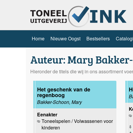
Home
Nieuwe Oogst
Bestsellers
Catalog
Auteur: Mary Bakker
Hieronder de titels die wij in ons assortiment vo
Het geschenk van de
H
regenboog
B
Bakker-Schoon, Mary
K
Eenakter
Toneelspelen / Volwassenen voor
kinderen