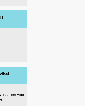
ft
rdbei
lwassenen voor
es