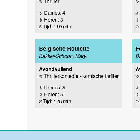
Thriller
Dames: 4
Heren: 3
Tijd: 110 min
Belgische Roulette
F
Bakker-Schoon, Mary
B
Avondvullend
A
Thrillerkomedie - komische thriller
Dames: 5
Heren: 5
Tijd: 125 min