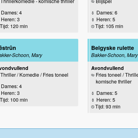
Thrillerkomedie - komische thriller
Blijspel
Dames: 4
Dames: 6
Heren: 3
Heren: 5
Tijd: 120 min
Tijd: 105 min
êstrûn
Belgyske rulette
akker-Schoon, Mary
Bakker-Schoon, Mary
vondvullend
Avondvullend
Thriller / Komedie / Fries toneel
Fries toneel / Thril
komische thriller
Dames: 4
Heren: 3
Dames: 5
Tijd: 100 min
Heren: 5
Tijd: 93 min