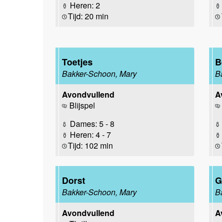
Heren: 2
Tijd: 20 min
Toetjes
B
Bakker-Schoon, Mary
B
Avondvullend
A
Blijspel
Dames: 5 - 8
Heren: 4 - 7
Tijd: 102 min
Dorst
G
Bakker-Schoon, Mary
B
Avondvullend
A