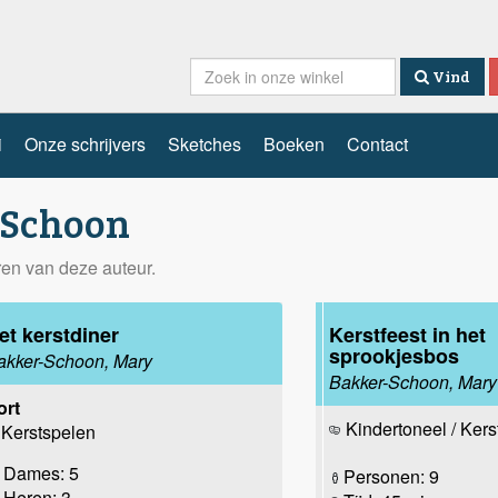
Vind
i
Onze schrijvers
Sketches
Boeken
Contact
-Schoon
eren van deze auteur.
et kerstdiner
Kerstfeest in het
sprookjesbos
akker-Schoon, Mary
Bakker-Schoon, Mary
ort
Kindertoneel / Ker
Kerstspelen
Dames: 5
Personen: 9
Heren: 3