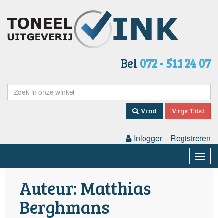
Bel
072 - 511 24 07
Vind
Vrije Titel
Inloggen
-
Registreren
Togg
navig
Auteur: Matthias
Berghmans