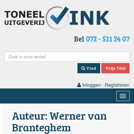
Bel
072 - 511 24 07
Vind
Vrije Titel
Inloggen
-
Registreren
Togg
navig
Auteur: Werner van
Branteghem