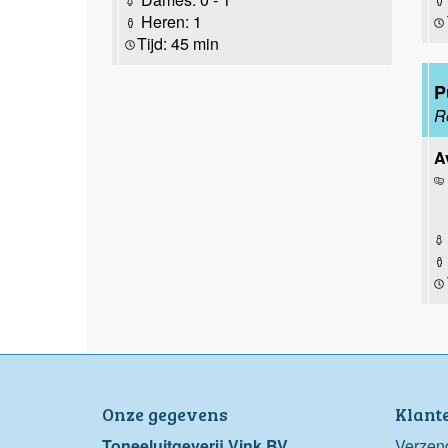
Heren: 1
Tijd: 45 min
P
R
A
Onze gegevens
Klant
Toneeluitgeverij Vink BV
Verzen