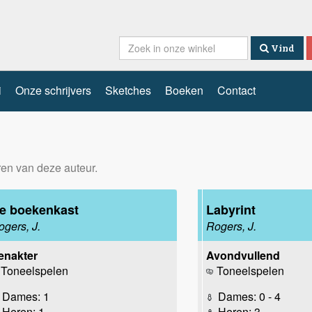
Vind
i
Onze schrijvers
Sketches
Boeken
Contact
eren van deze auteur.
e boekenkast
Labyrint
ogers, J.
Rogers, J.
enakter
Avondvullend
Toneelspelen
Toneelspelen
Dames: 1
Dames: 0 - 4
Heren: 1
Heren: 3