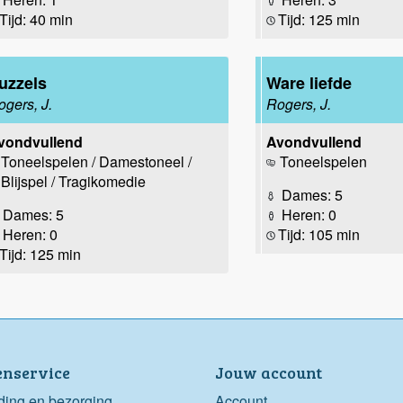
Tijd: 40 min
Tijd: 125 min
uzzels
Ware liefde
ogers, J.
Rogers, J.
vondvullend
Avondvullend
Toneelspelen / Damestoneel /
Toneelspelen
Blijspel / Tragikomedie
Dames: 5
Dames: 5
Heren: 0
Heren: 0
Tijd: 105 min
Tijd: 125 min
enservice
Jouw account
ding en bezorging
Account