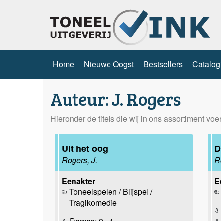
Home
Nieuwe Oogst
Bestsellers
Catalog
Auteur: J. Rogers
Hieronder de titels die wij in ons assortiment vo
Uit het oog
D
Rogers, J.
R
Eenakter
E
Toneelspelen / Blijspel /
Tragikomedie
Dames: 0 - 1