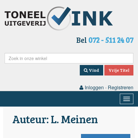
Bel
072 - 511 24 07
Vind
Vrije Titel
Inloggen
-
Registreren
Togg
navig
Auteur: L. Meinen