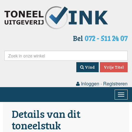
Bel
072 - 511 24 07
Vind
Vrije Titel
Inloggen
-
Registreren
Togg
navig
Details van dit
toneelstuk