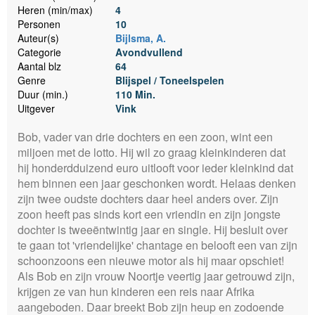
Heren (min/max)
4
Personen
10
Auteur(s)
Bijlsma, A.
Categorie
Avondvullend
Aantal blz
64
Genre
Blijspel / Toneelspelen
Duur (min.)
110 Min.
Uitgever
Vink
Bob, vader van drie dochters en een zoon, wint een
miljoen met de lotto. Hij wil zo graag kleinkinderen dat
hij honderdduizend euro uitlooft voor ieder kleinkind dat
hem binnen een jaar geschonken wordt. Helaas denken
zijn twee oudste dochters daar heel anders over. Zijn
zoon heeft pas sinds kort een vriendin en zijn jongste
dochter is tweeëntwintig jaar en single. Hij besluit over
te gaan tot 'vriendelijke' chantage en belooft een van zijn
schoonzoons een nieuwe motor als hij maar opschiet!
Als Bob en zijn vrouw Noortje veertig jaar getrouwd zijn,
krijgen ze van hun kinderen een reis naar Afrika
aangeboden. Daar breekt Bob zijn heup en zodoende