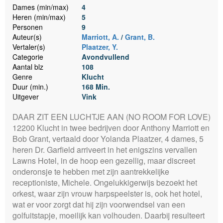
Dames (min/max)
4
Heren (min/max)
5
Personen
9
Auteur(s)
Marriott, A.
/
Grant, B.
Vertaler(s)
Plaatzer, Y.
Categorie
Avondvullend
Aantal blz
108
Genre
Klucht
Duur (min.)
168 Min.
Uitgever
Vink
DAAR ZIT EEN LUCHTJE AAN (NO ROOM FOR LOVE)
12200 Klucht in twee bedrijven door Anthony Marriott en
Bob Grant, vertaald door Yolanda Plaatzer, 4 dames, 5
heren
Dr. Garfield arriveert in het enigszins vervallen
Lawns Hotel, in de hoop een gezellig, maar discreet
onderonsje te hebben met zijn aantrekkelijke
receptioniste, Michele. Ongelukkigerwijs bezoekt het
orkest, waar zijn vrouw harpspeelster is, ook het hotel,
wat er voor zorgt dat hij zijn voorwendsel van een
golfuitstapje, moeilijk kan volhouden. Daarbij resulteert