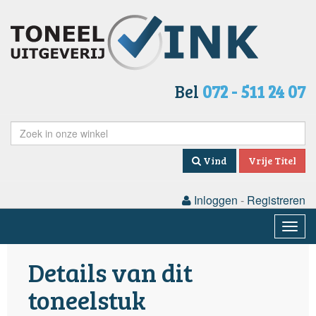
Bel
072 - 511 24 07
Vind
Vrije Titel
Inloggen
-
Registreren
Togg
navig
Details van dit
toneelstuk