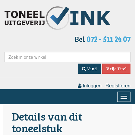
Bel
072 - 511 24 07
Vind
Vrije Titel
Inloggen
-
Registreren
Togg
navig
Details van dit
toneelstuk