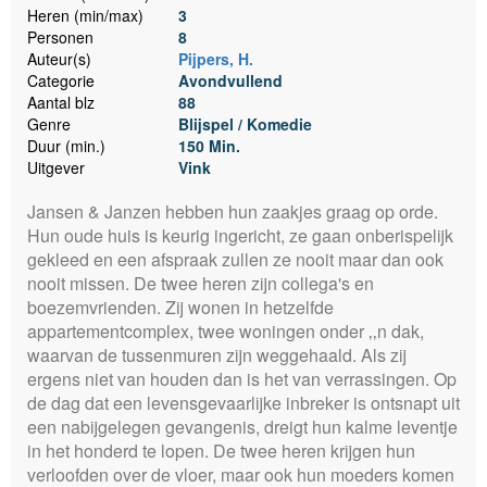
Heren (min/max)
3
Personen
8
Auteur(s)
Pijpers, H.
Categorie
Avondvullend
Aantal blz
88
Genre
Blijspel / Komedie
Duur (min.)
150 Min.
Uitgever
Vink
Jansen & Janzen hebben hun zaakjes graag op orde.
Hun oude huis is keurig ingericht, ze gaan onberispelijk
gekleed en een afspraak zullen ze nooit maar dan ook
nooit missen. De twee heren zijn collega's en
boezemvrienden. Zij wonen in hetzelfde
appartementcomplex, twee woningen onder ‚‚n dak,
waarvan de tussenmuren zijn weggehaald. Als zij
ergens niet van houden dan is het van verrassingen. Op
de dag dat een levensgevaarlijke inbreker is ontsnapt uit
een nabijgelegen gevangenis, dreigt hun kalme leventje
in het honderd te lopen. De twee heren krijgen hun
verloofden over de vloer, maar ook hun moeders komen