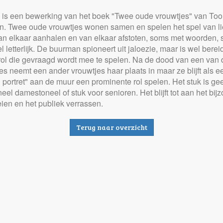
k is een bewerking van het boek "Twee oude vrouwtjes" van To
n. Twee oude vrouwtjes wonen samen en spelen het spel van li
an elkaar aanhalen en van elkaar afstoten, soms met woorden,
l letterlijk. De buurman spioneert uit jaloezie, maar is wel bereid
rol die gevraagd wordt mee te spelen. Na de dood van een van 
es neemt een ander vrouwtjes haar plaats in maar ze blijft als e
 portret" aan de muur een prominente rol spelen. Het stuk is ge
oneel damestoneel of stuk voor senioren. Het blijft tot aan het bij
eien en het publiek verrassen.
Terug naar overzicht