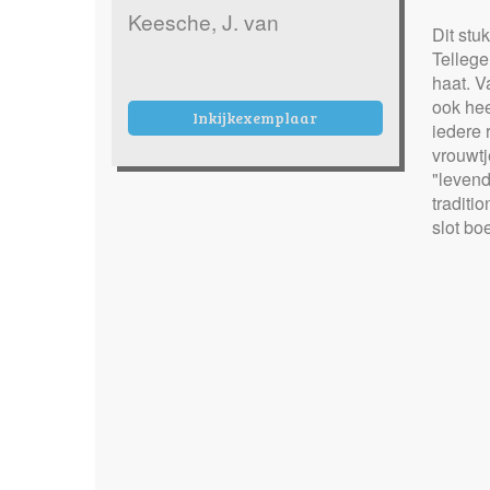
Keesche, J. van
Dit stu
Tellege
haat. V
ook hee
Inkijkexemplaar
iedere 
vrouwtj
"levend
traditi
slot bo