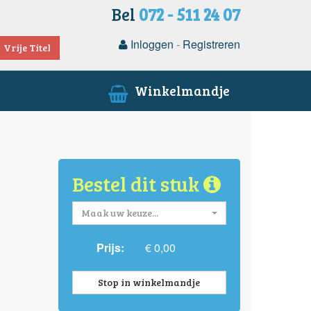
Bel
072 - 511 24 07
Inloggen
-
Registreren
Vrije Titel
Winkelmandje
Bestel dit stuk
Maak uw keuze...
Prijs:
€ 0,00
Stop in winkelmandje