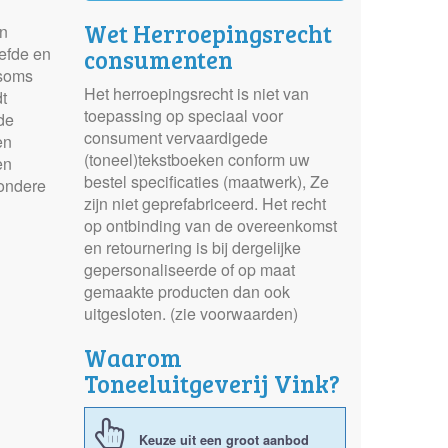
Wet Herroepingsrecht
on
efde en
consumenten
 soms
Het herroepingsrecht is niet van
t
toepassing op speciaal voor
de
consument vervaardigede
en
(toneel)tekstboeken conform uw
en
bestel specificaties (maatwerk), Ze
zondere
zijn niet geprefabriceerd. Het recht
op ontbinding van de overeenkomst
en retournering is bij dergelijke
gepersonaliseerde of op maat
gemaakte producten dan ook
uitgesloten. (zie voorwaarden)
Waarom
Toneeluitgeverij Vink?
Keuze uit een groot aanbod