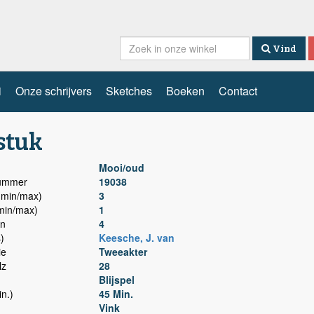
Vind
i
Onze schrijvers
Sketches
Boeken
Contact
stuk
Mooi/oud
nummer
19038
min/max)
3
min/max)
1
n
4
)
Keesche, J. van
ie
Tweeakter
lz
28
Blijspel
n.)
45 Min.
Vink