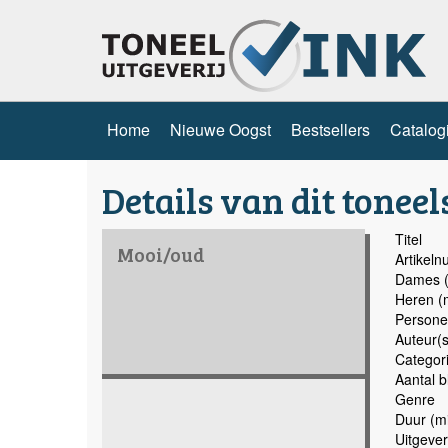
Home
Nieuwe Oogst
Bestsellers
Catalog
Details van dit toneel
Titel
Mooi/oud
Artikel
Dames (
Heren (
Persone
Auteur(s
Categor
Aantal b
Genre
Duur (mi
Uitgever