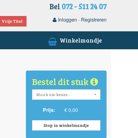
Bel
072 - 511 24 07
Inloggen
-
Registreren
Vrije Titel
Winkelmandje
Bestel dit stuk
Maak uw keuze...
Prijs:
€ 0,00
Stop in winkelmandje