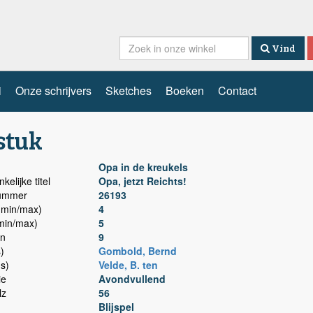
Vind
i
Onze schrijvers
Sketches
Boeken
Contact
stuk
Opa in de kreukels
kelijke titel
Opa, jetzt Reichts!
nummer
26193
min/max)
4
min/max)
5
n
9
)
Gombold, Bernd
(s)
Velde, B. ten
ie
Avondvullend
lz
56
Blijspel