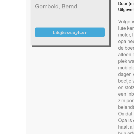
Duur (mi
Gombold, Bernd
Uitgever
Volgens
luie ker
Inkijkexemplaar
motor, i
opa hee
de boer
alleen 
plek wa
mobiele
dagen v
beetje 
en stof
een inb
zijn po
belandt
Omdat m
Opa is 
haalt a
hun erfe