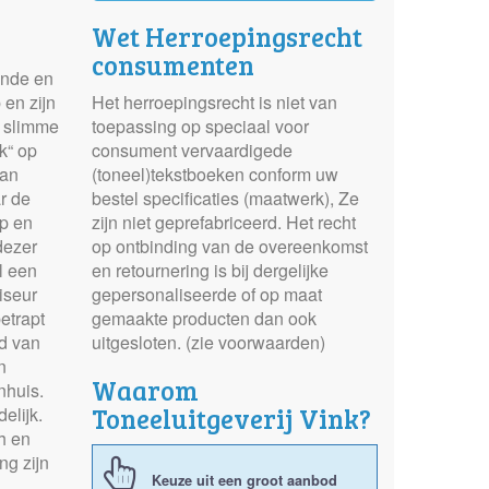
Wet Herroepingsrecht
consumenten
ende en
 en zijn
Het herroepingsrecht is niet van
de slimme
toepassing op speciaal voor
k“ op
consument vervaardigede
pan
(toneel)tekstboeken conform uw
r de
bestel specificaties (maatwerk), Ze
op en
zijn niet geprefabriceerd. Het recht
dezer
op ontbinding van de overeenkomst
l een
en retournering is bij dergelijke
iseur
gepersonaliseerde of op maat
etrapt
gemaakte producten dan ook
d van
uitgesloten. (zie voorwaarden)
n
Waarom
nhuis.
Toneeluitgeverij Vink?
elijk.
h en
ng zijn
Keuze uit een groot aanbod