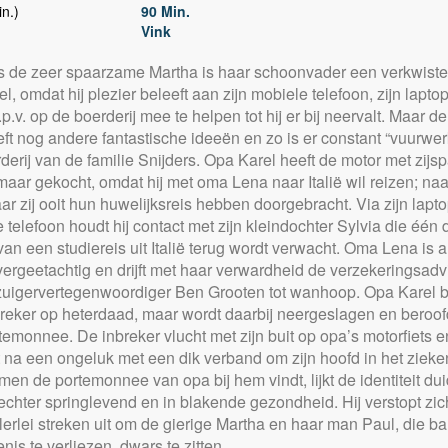
n.)
90 Min.
Vink
 de zeer spaarzame Martha is haar schoonvader een verkwist
el, omdat hij plezier beleeft aan zijn mobiele telefoon, zijn laptop
.p.v. op de boerderij mee te helpen tot hij er bij neervalt. Maar 
ft nog andere fantastische ideeën en zo is er constant “vuurwer
derij van de familie Snijders. Opa Karel heeft de motor met zijs
maar gekocht, omdat hij met oma Lena naar Italië wil reizen; naa
ar zij ooit hun huwelijksreis hebben doorgebracht. Via zijn lapt
 telefoon houdt hij contact met zijn kleindochter Sylvia die één 
an een studiereis uit Italië terug wordt verwacht. Oma Lena is a
vergeetachtig en drijft met haar verwardheid de verzekeringsadv
zuigervertegenwoordiger Ben Grooten tot wanhoop. Opa Karel b
reker op heterdaad, maar wordt daarbij neergeslagen en beroof
rtemonnee. De inbreker vlucht met zijn buit op opa’s motorfiets e
 na een ongeluk met een dik verband om zijn hoofd in het zieke
en de portemonnee van opa bij hem vindt, lijkt de identiteit duid
echter springlevend en in blakende gezondheid. Hij verstopt zic
llerlei streken uit om de gierige Martha en haar man Paul, die ba
nis te verliezen, dwars te zitten.