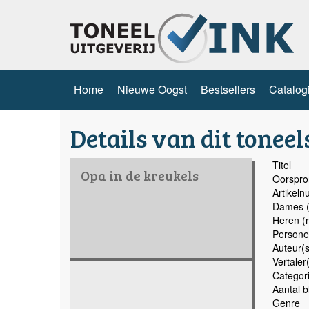
Home
Nieuwe Oogst
Bestsellers
Catalog
Details van dit toneel
Titel
Opa in de kreukels
Oorspron
Artikel
Dames (
Heren (
Persone
Auteur(s
Vertaler
Categor
Aantal b
Genre