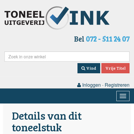
Bel
072 - 511 24 07
Vind
Vrije Titel
Inloggen
-
Registreren
Togg
navig
Details van dit
toneelstuk