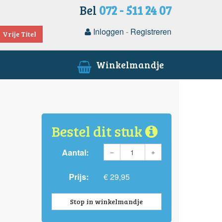
Bel
072 - 511 24 07
Inloggen
-
Registreren
Vrije Titel
Winkelmandje
Bestel dit stuk
Aantal:
Prijs:
€ 29,95
Stop in winkelmandje