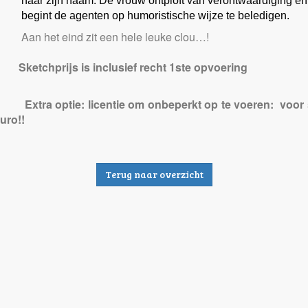
naar zijn naam. De vrouw ontploft van verontwaardiging en
begint de agenten op humoristische wijze te beledigen.
Aan het eind zit een hele leuke clou…!
Sketch
prijs is inclusief recht 1ste opvoering
Extra optie: licentie om onbeperkt op te voeren: voor
uro!!
Terug naar overzicht