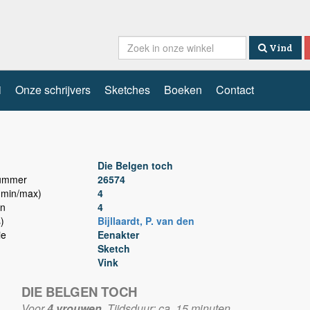
Vind
i
Onze schrijvers
Sketches
Boeken
Contact
Die Belgen toch
nummer
26574
min/max)
4
n
4
)
Bijllaardt, P. van den
ie
Eenakter
Sketch
Vink
DIE BELGEN TOCH
Voor
4 vrouwen.
Tijdsduur: ca. 15 minuten.