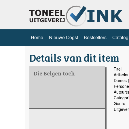
Home
Nieuwe Oogst
Bestsellers
Catalog
Details van dit item
Titel
Die Belgen toch
Artikel
Dames (
Persone
Auteur(s
Categor
Genre
Uitgever