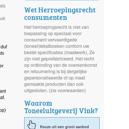
als
Wet Herroepingsrecht
consumenten
ook
Het herroepingsrecht is niet van
toepassing op speciaal voor
consument vervaardigede
(toneel)tekstboeken conform uw
 duf
bestel specificaties (maatwerk), Ze
ats
zijn niet geprefabriceerd. Het recht
op ontbinding van de overeenkomst
er
en retournering is bij dergelijke
x
gepersonaliseerde of op maat
gemaakte producten dan ook
uitgesloten. (zie voorwaarden)
ant
af.
Waarom
Toneeluitgeverij Vink?
op)
Keuze uit een groot aanbod