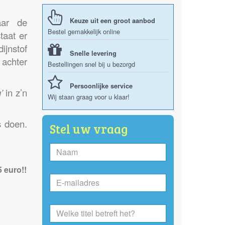
ar de
Keuze uit een groot aanbod
Bestel gemakkelijk online
taat er
ijnstof
Snelle levering
achter
Bestellingen snel bij u bezorgd
Persoonlijke service
’
in z’n
Wij staan graag voor u klaar!
s doen.
Stel uw vraag
5 euro!!