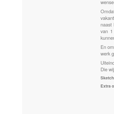
wensen
Omda
vakant
naast 
van 1
kunnen
En omd
werk g
Uitein
Die wi
Sketch
Extra o