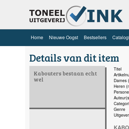
Home
Nieuwe Oogst
Bestsellers
Catalog
Details van dit item
Titel
Kabouters bestaan echt
Artikel
wel
Dames (
Heren (
Persone
Auteur(s
Categor
Genre
Uitgever
KABO