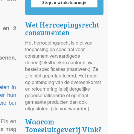
Stop in winkelmandje
Wet Herroepingsrecht
n en 2
consumenten
Het herroepingsrecht is niet van
toepassing op speciaal voor
consument vervaardigede
senen,
(toneel)tekstboeken conform uw
bestel specificaties (maatwerk), Ze
zijn niet geprefabriceerd. Het recht
op ontbinding van de overeenkomst
elen in
en retournering is bij dergelijke
ter hun
gepersonaliseerde of op maat
eie bui
gemaakte producten dan ook
uitgesloten. (zie voorwaarden)
Waarom
Els en
Toneeluitgeverij Vink?
ets mag