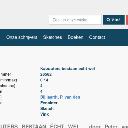
Vind
i
Onze schrijvers
Sketches
Boeken
Contact
Kabouters bestaan echt wel
nummer
26582
min/max)
0 / 4
min/max)
4
n
4
)
Bijllaardt, P. van den
ie
Eenakter
Sketch
Vink
UTERS BESTAAN ÉCHT WEL
…
door Peter v