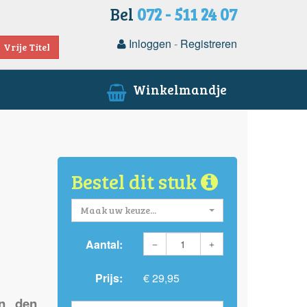
Bel
072 - 511 24 07
Inloggen
-
Registreren
Vrije Titel
Winkelmandje
Bestel dit stuk
Maak uw keuze...
Aantal:
Prijs:
€ 29,95
an den