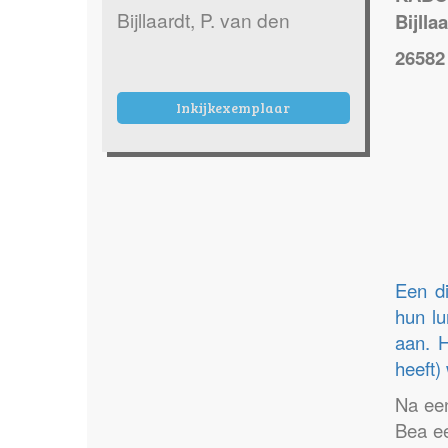
Bijllaardt, P. van den
Bijlla
2658
Inkijkexemplaar
Een di
hun lu
aan. H
heeft)
Na ee
Bea ee