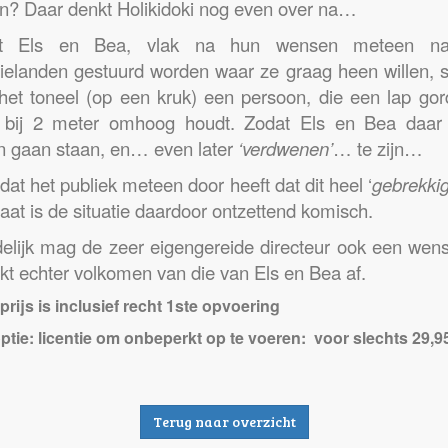
? Daar denkt Holikidoki nog even over na…
t Els en Bea, vlak na hun wensen meteen na
ielanden gestuurd worden waar ze graag heen willen, s
het toneel (op een kruk) een persoon, die een lap gord
 bij
2 meter
omhoog houdt. Zodat Els en Bea daar 
 gaan staan, en… even later
‘verdwenen’
… te zijn…
at het publiek meteen door heeft dat dit heel ‘
gebrekkig
aat is de situatie daardoor ontzettend komisch.
delijk mag de zeer eigengereide directeur ook een wen
jkt echter volkomen van die van Els en Bea af.
prijs is inclusief recht 1ste opvoering
ptie: licentie om onbeperkt op te voeren: voor slechts 29,9
Terug naar overzicht