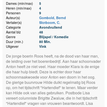
Dames (min/max)
5
Heren (min/max)
4
Personen
9
Auteur(s)
Gombold, Bernd
Vertaler(s)
Slotboom, C.
Categorie
Avondvullend
Aantal blz
48
Genre
Blijspel / Komedie
Duur (min.)
80 Min.
Uitgever
Vink
De jonge boerin Roos heeft, na de dood van haar man,
de leiding over het boerenbedrijf. Aan haar schoonvader
Anton heeft ze niet veel. Haar moeder Klara is de enige
die haar hulp biedt. Deze is echter door haar
schoonmaakwoede voor Anton een doorn in het oog.
De gierige buurvrouw Hilde duikt regelmatig bij Roos
op, om het tijdschrift "Hartendief" te lenen. Maar verder
kan Hilde ook van alles gebruiken. Postbode Lisa
vereert columniste Brigitte Zwaluw, die in het tijdschrift
"Hartendief" vragen van vrouwen beantwoordt. Lisa