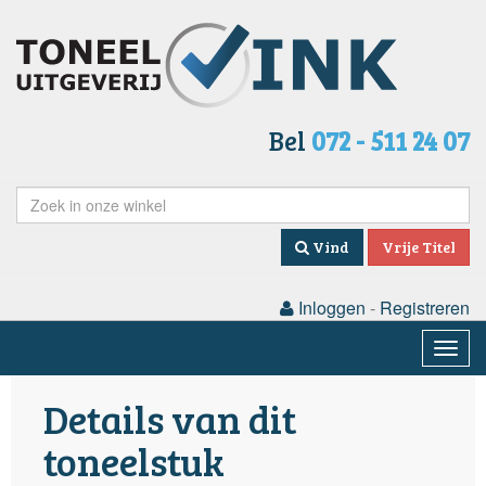
Bel
072 - 511 24 07
Vind
Vrije Titel
Inloggen
-
Registreren
Togg
navig
Details van dit
toneelstuk