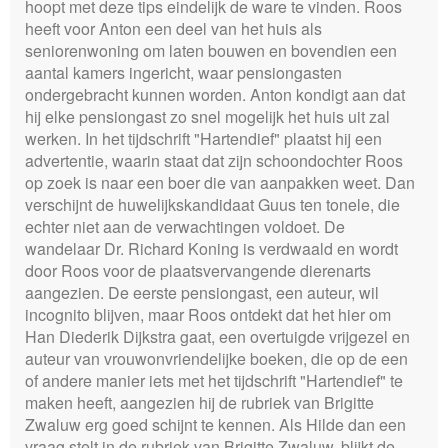
hoopt met deze tips eindelijk de ware te vinden. Roos
heeft voor Anton een deel van het huis als
seniorenwoning om laten bouwen en bovendien een
aantal kamers ingericht, waar pensiongasten
ondergebracht kunnen worden. Anton kondigt aan dat
hij elke pensiongast zo snel mogelijk het huis uit zal
werken. In het tijdschrift "Hartendief" plaatst hij een
advertentie, waarin staat dat zijn schoondochter Roos
op zoek is naar een boer die van aanpakken weet. Dan
verschijnt de huwelijkskandidaat Guus ten tonele, die
echter niet aan de verwachtingen voldoet. De
wandelaar Dr. Richard Koning is verdwaald en wordt
door Roos voor de plaatsvervangende dierenarts
aangezien. De eerste pensiongast, een auteur, wil
incognito blijven, maar Roos ontdekt dat het hier om
Han Diederik Dijkstra gaat, een overtuigde vrijgezel en
auteur van vrouwonvriendelijke boeken, die op de een
of andere manier iets met het tijdschrift "Hartendief" te
maken heeft, aangezien hij de rubriek van Brigitte
Zwaluw erg goed schijnt te kennen. Als Hilde dan een
vraag stelt in de rubriek van Brigitte Zwaluw, blijkt de