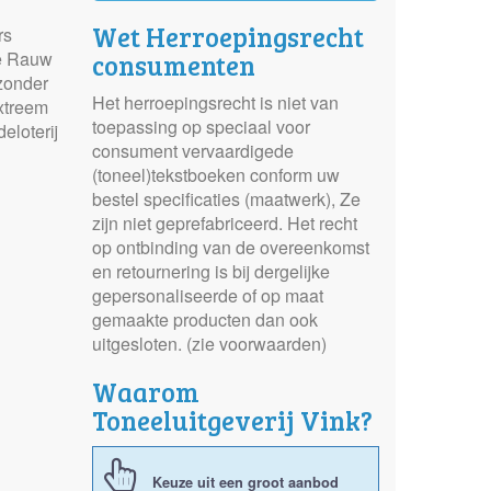
Wet Herroepingsrecht
rs
ie Rauw
consumenten
 zonder
Het herroepingsrecht is niet van
extreem
toepassing op speciaal voor
eloterij
consument vervaardigede
(toneel)tekstboeken conform uw
bestel specificaties (maatwerk), Ze
zijn niet geprefabriceerd. Het recht
op ontbinding van de overeenkomst
en retournering is bij dergelijke
gepersonaliseerde of op maat
gemaakte producten dan ook
uitgesloten. (zie voorwaarden)
Waarom
Toneeluitgeverij Vink?
Keuze uit een groot aanbod