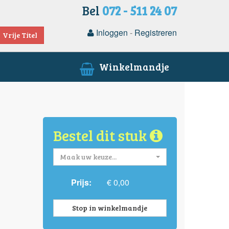
Bel
072 - 511 24 07
Inloggen
-
Registreren
Vrije Titel
Winkelmandje
Bestel dit stuk
Maak uw keuze...
Prijs:
€ 0,00
Stop in winkelmandje