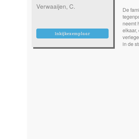
Verwaaijen, C.
De fami
tegenpo
neemt h
elkaar,
Inkijkexemplaar
verlege
in de s