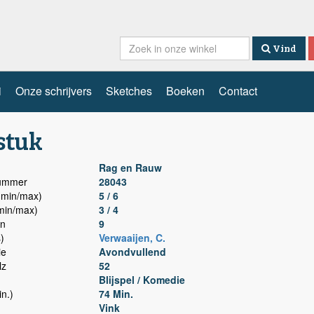
Vind
i
Onze schrijvers
Sketches
Boeken
Contact
stuk
Rag en Rauw
nummer
28043
min/max)
5 / 6
min/max)
3 / 4
n
9
)
Verwaaijen, C.
ie
Avondvullend
lz
52
Blijspel / Komedie
n.)
74 Min.
Vink