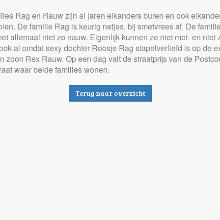
lies Rag en Rauw zijn al jaren elkanders buren en ook elkande
len. De familie Rag is keurig netjes, bij smetvrees af. De famil
et allemaal niet zo nauw. Eigenlijk kunnen ze niet met- en niet
 ook al omdat sexy dochter Roosje Rag stapelverliefd is op de 
n zoon Rex Rauw. Op een dag valt de straatprijs van de Postcod
traat waar beide families wonen.
Terug naar overzicht