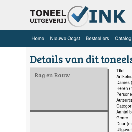
Home
Nieuwe Oogst
Bestsellers
Catalog
Details van dit toneel
Titel
Rag en Rauw
Artikel
Dames (
Heren (
Persone
Auteur(s
Categor
Aantal b
Genre
Duur (mi
Uitgever