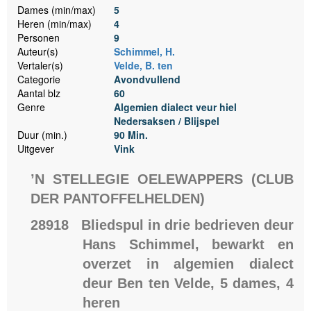
Dames (min/max)
5
Heren (min/max)
4
Personen
9
Auteur(s)
Schimmel, H.
Vertaler(s)
Velde, B. ten
Categorie
Avondvullend
Aantal blz
60
Genre
Algemien dialect veur hiel
Nedersaksen / Blijspel
Duur (min.)
90 Min.
Uitgever
Vink
’N STELLEGIE OELEWAPPERS (CLUB
DER PANTOFFELHELDEN)
28918 Bliedspul in drie bedrieven deur
Hans Schimmel, bewarkt en
overzet in algemien dialect
deur Ben ten Velde, 5 dames, 4
heren