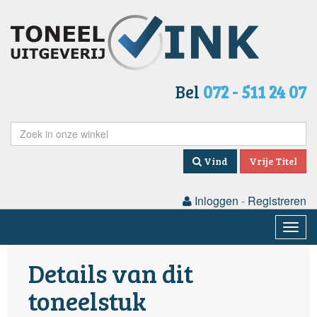
Bel
072 - 511 24 07
Vind
Vrije Titel
Inloggen
-
Registreren
Togg
navig
Details van dit
toneelstuk