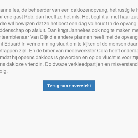
annelies, de beheerder van een daklozenopvang, het rustig te
r ene gast Rob, dan heeft ze het mis. Het begint al met haar zu
die wil bewijzen dat ze het best een dag volhoudt in de opvang
denschap op afsluit. Dan krijgt Jannelies ook nog te maken me
eambtenaar Van Dijk die andere plannen heeft met de opvang 
nt Eduard in vermomming stuurt om te kijken of de mensen daar
etrappen zijn. En de broer van medewerkster Cora heeft onderd
mdat hij opeens dakloos is geworden en op de vlucht is voor zij
s dakloze vriendin. Doldwaze verkleedpartijen en misverstand
olg.
Terug naar overzicht