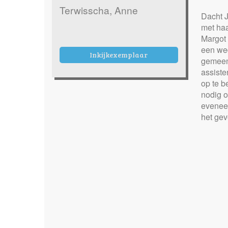
Terwisscha, Anne
Dacht J
met haa
Margot 
een wed
Inkijkexemplaar
gemeent
assiste
op te b
nodig o
eveneen
het gev