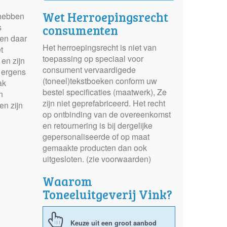
Wet Herroepingsrecht
 hebben
s
consumenten
 en daar
Het herroepingsrecht is niet van
t
toepassing op speciaal voor
en zijn
consument vervaardigede
 ergens
(toneel)tekstboeken conform uw
ak
bestel specificaties (maatwerk), Ze
n
zijn niet geprefabriceerd. Het recht
en zijn
op ontbinding van de overeenkomst
en retournering is bij dergelijke
gepersonaliseerde of op maat
gemaakte producten dan ook
uitgesloten. (zie voorwaarden)
Waarom
Toneeluitgeverij Vink?
Keuze uit een groot aanbod