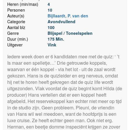
Heren (min/max)
4
Personen
10
Auteur(s)
Bijllaardt, P. van den
Categorie
Avondvullend
Aantal blz
100
Genre
Blijspel / Toneelspelen
Duur (min.)
175 Min.
Uitgever
Vink
Iedere week doen er 6 kandidaten mee met de quiz: ‘ ’t
Is maar een spelletje…’ Drie getrouwde koppels,
waarvan er één koppel - via het lot - uit de zaal wordt
gekozen. Hans is de quizleider en erg nerveus, omdat
hij net te horen heeft gekregen dat de quiz life wordt
uitgezonden. Vlak voordat de quiz begint komt Hilda (de
producer) Hans vertellen dat er een koppel heeft
afgebeld. Het reservekoppel kan echter niet meer op tijd
in de studio zijn. Geen probleem. Pleuni, de vriendin
van Hans wil wel meedoen, want de hoofdprijs is een
luxe cruise. Ze heeft echter geen man. Ook niet erg.
Herman, een beetje domme inspeciënt krijgen ze zover