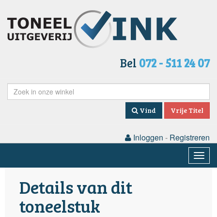
Bel
072 - 511 24 07
Vind
Vrije Titel
Inloggen
-
Registreren
Togg
navig
Details van dit
toneelstuk