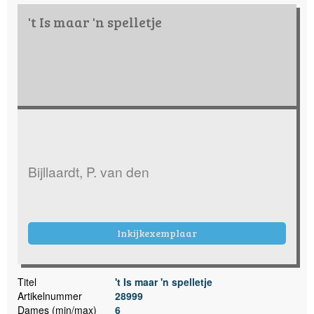
't Is maar 'n spelletje
Bijllaardt, P. van den
Inkijkexemplaar
Titel
't Is maar 'n spelletje
Artikelnummer
28999
Dames (min/max)
6