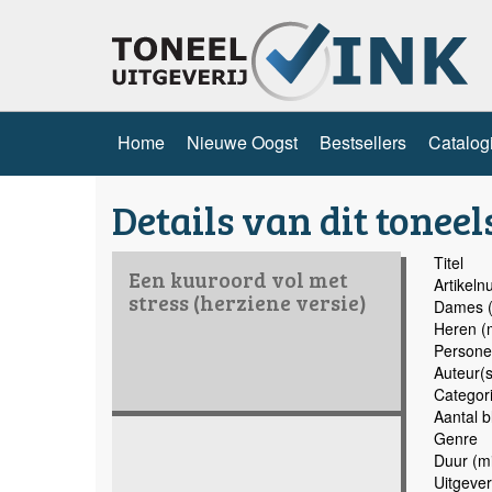
Home
Nieuwe Oogst
Bestsellers
Catalog
Details van dit toneel
Titel
Een kuuroord vol met
Artikel
stress (herziene versie)
Dames (
Heren (
Persone
Auteur(s
Categor
Aantal b
Genre
Duur (mi
Uitgever