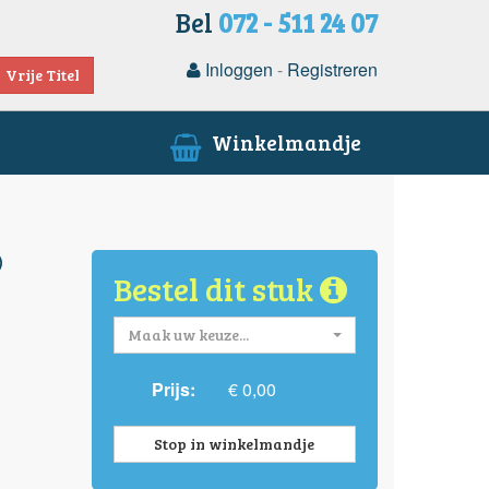
Bel
072 - 511 24 07
Inloggen
-
Registreren
Vrije Titel
Winkelmandje
)
Bestel dit stuk
Maak uw keuze...
Prijs:
€ 0,00
Stop in winkelmandje