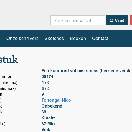
Vind
i
Onze schrijvers
Sketches
Boeken
Contact
stuk
Een kuuroord vol met stress (herziene versie
nummer
29474
min/max)
4 / 6
min/max)
3 / 5
n
9
)
Torrenga, Nico
ie
Onbekend
lz
68
Klucht
n.)
87 Min.
Vink