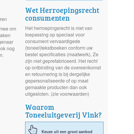
Wet Herroepingsrecht
consumenten
eren
Het herroepingsrecht is niet van
t mee om
toepassing op speciaal voor
maken
consument vervaardigede
igenaar
(toneel)tekstboeken conform uw
 ook nog
bestel specificaties (maatwerk), Ze
n.
zijn niet geprefabriceerd. Het recht
op ontbinding van de overeenkomst
en retournering is bij dergelijke
gepersonaliseerde of op maat
gemaakte producten dan ook
uitgesloten. (zie voorwaarden)
Waarom
Toneeluitgeverij Vink?
Keuze uit een groot aanbod