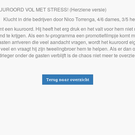
UROORD VOL MET STRESS! (Herziene versie)
Klucht in drie bedrijven door Nico Torrenga, 4/6 dames, 3/5 h
unt een kuuroord. Hij heeft het erg druk en het valt voor hem nie
ond te krijgen. Als een tv-programma een promotiefilmpje komt 
asten arriveren die veel aandacht vragen, wordt het kuuroord e
e veel en vraagt hij zijn tweelingbroer hem te helpen. Als er dan
rieger onder de gasten verblijft is de chaos niet meer te overzie
Terug naar overzicht