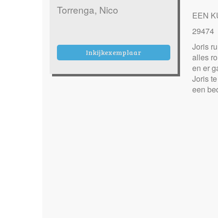
Torrenga, Nico
EEN KU
29474
Joris r
Inkijkexemplaar
alles r
en er g
Joris t
een bed