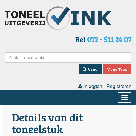
Bel
072 - 511 24 07
Vind
Vrije Titel
Inloggen
-
Registreren
Togg
navig
Details van dit
toneelstuk