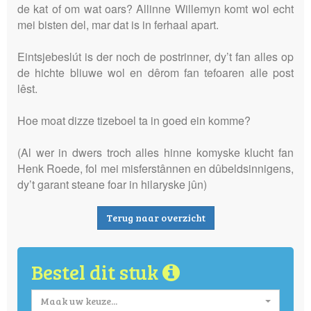
de kat of om wat oars? Allinne Willemyn komt wol echt
mei bisten del, mar dat is in ferhaal apart.
Eintsjebeslút is der noch de postrinner, dy’t fan alles op
de hichte bliuwe wol en dêrom fan tefoaren alle post
lêst.
Hoe moat dizze tizeboel ta in goed ein komme?
(Al wer in dwers troch alles hinne komyske klucht fan
Henk Roede, fol mei misferstânnen en dûbeldsinnigens,
dy’t garant steane foar in hilaryske jûn)
Terug naar overzicht
Bestel dit stuk
Maak uw keuze...