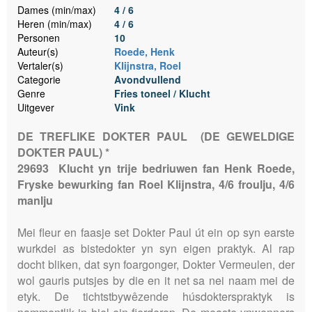
Dames (min/max)
4 / 6
Heren (min/max)
4 / 6
Personen
10
Auteur(s)
Roede, Henk
Vertaler(s)
Klijnstra, Roel
Categorie
Avondvullend
Genre
Fries toneel / Klucht
Uitgever
Vink
DE TREFLIKE DOKTER PAUL (DE GEWELDIGE
DOKTER PAUL) *
29693 Klucht yn trije bedriuwen fan Henk Roede,
Fryske bewurking fan Roel Klijnstra, 4/6 froulju, 4/6
manlju
Mei fleur en faasje set Dokter Paul út ein op syn earste
wurkdei as bistedokter yn syn eigen praktyk. Al rap
docht bliken, dat syn foargonger, Dokter Vermeulen, der
wol gauris putsjes by die en it net sa nei naam mei de
etyk. De tichtstbywêzende húsdokterspraktyk is