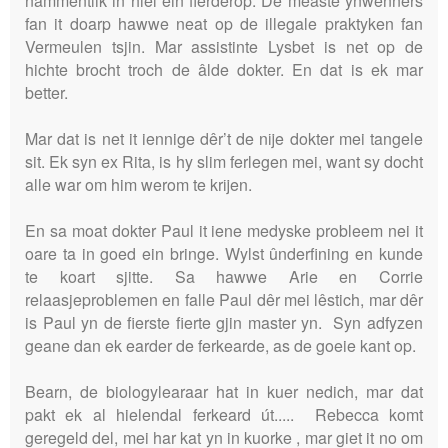
nammentlik in hiel ein fierderop. De measte ynwenners
fan it doarp hawwe neat op de illegale praktyken fan
Vermeulen tsjin. Mar assistinte Lysbet is net op de
hichte brocht troch de âlde dokter. En dat is ek mar
better.
Mar dat is net it iennige dêr’t de nije dokter mei tangele
sit. Ek syn ex Rita, is hy slim ferlegen mei, want sy docht
alle war om him werom te krijen.
En sa moat dokter Paul it iene medyske probleem nei it
oare ta in goed ein bringe. Wylst ûnderfining en kunde
te koart sjitte. Sa hawwe Arie en Corrie
relaasjeproblemen en falle Paul dêr mei lêstich, mar dêr
is Paul yn de fierste fierte gjin master yn. Syn adfyzen
geane dan ek earder de ferkearde, as de goeie kant op.
Bearn, de biologylearaar hat in kuer nedich, mar dat
pakt ek al hielendal ferkeard út..... Rebecca komt
geregeld del, mei har kat yn in kuorke , mar giet it no om