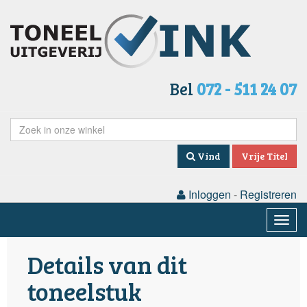
Bel
072 - 511 24 07
Vind
Vrije Titel
Inloggen
-
Registreren
Togg
navig
Details van dit
toneelstuk