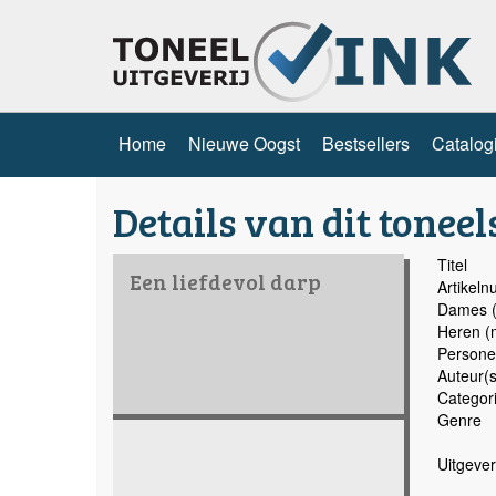
Home
Nieuwe Oogst
Bestsellers
Catalog
Details van dit toneel
Titel
Een liefdevol darp
Artikel
Dames (
Heren (
Persone
Auteur(s
Categor
Genre
Uitgever