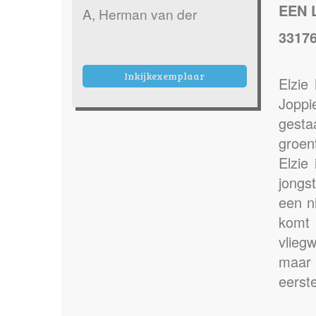
EEN 
A, Herman van der
3317
Inkijkexemplaar
Elzie
Joppie
gest
groen
Elzie
jongs
een n
komt 
vlieg
maar 
eerste