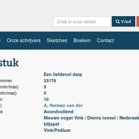
Vind
i
Onze schrijvers
Sketches
Boeken
Contact
stuk
Een liefdevol darp
nummer
33176
min/max)
5
min/max)
5
n
10
)
A, Herman van der
ie
Avondvullend
Nieuwe oogst Vink / Drents toneel / Nedersa
blijspel
Vink/Podium