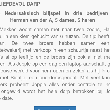
LIEFDEVOL DARP
6 Nedersaksisch blijspel in drie bedrijven
Herman van der A, 5 dames, 5 heren
 Mekkes woont samen met naar twee zoons, H
, in een klein gehucht van 6 huizen. De tijd heeft 
aan. De twee broers hebben samen een
tekwekerij met verkoop in een schuurtje naast het
 is al op leeftijd en de broers zijn ook al niet m
ten. Als Joppie op een dag een laptop aanschaft, g
ieuwe wereld voor hem open en zeker als hij in c
met Sientje, een oud-dorpsgenoot. Met veel kun
werk probeert Joppie alles onder controle te h
ongewild wordt het hele dorp betrokken bij Jo
 date.