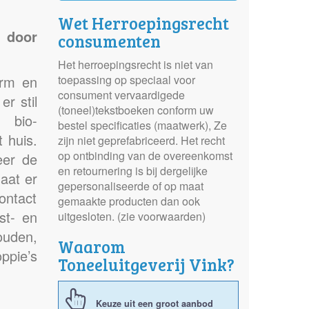
Wet Herroepingsrecht
 door
consumenten
Het herroepingsrecht is niet van
arm en
toepassing op speciaal voor
consument vervaardigede
er stil
(toneel)tekstboeken conform uw
 bio-
bestel specificaties (maatwerk), Ze
 huis.
zijn niet geprefabriceerd. Het recht
op ontbinding van de overeenkomst
eer de
en retournering is bij dergelijke
aat er
gepersonaliseerde of op maat
ontact
gemaakte producten dan ook
st- en
uitgesloten. (zie voorwaarden)
ouden,
Waarom
ppie’s
Toneeluitgeverij Vink?
Keuze uit een groot aanbod