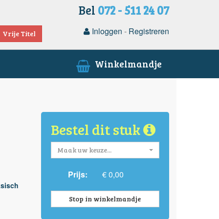
Bel
072 - 511 24 07
Inloggen
-
Registreren
Vrije Titel
Winkelmandje
Bestel dit stuk
Maak uw keuze...
Prijs:
€ 0,00
ksisch
Stop in winkelmandje