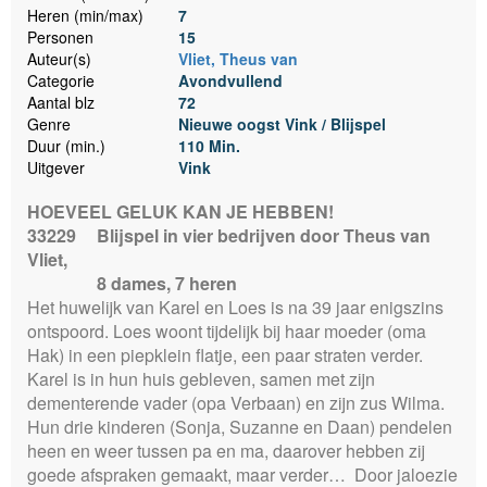
Heren (min/max)
7
Personen
15
Auteur(s)
Vliet, Theus van
Categorie
Avondvullend
Aantal blz
72
Genre
Nieuwe oogst Vink / Blijspel
Duur (min.)
110 Min.
Uitgever
Vink
HOEVEEL GELUK KAN JE HEBBEN!
33229
Blijspel in vier bedrijven door Theus van
Vliet,
8 dames, 7 heren
Het huwelijk van Karel en Loes is na 39 jaar enigszins
ontspoord. Loes woont tijdelijk bij haar moeder (oma
Hak) in een piepklein flatje, een paar straten verder.
Karel is in hun huis gebleven, samen met zijn
dementerende vader (opa Verbaan) en zijn zus Wilma.
Hun drie kinderen (Sonja, Suzanne en Daan) pendelen
heen en weer tussen pa en ma, daarover hebben zij
goede afspraken gemaakt, maar verder… Door jaloezie