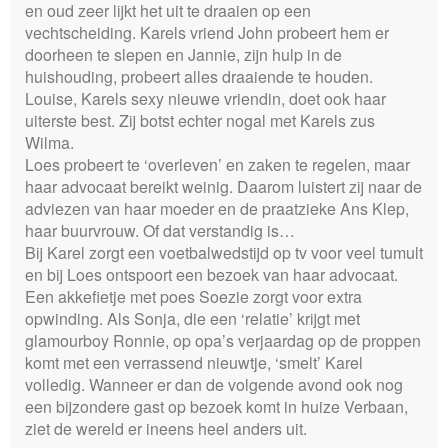
en oud zeer lijkt het uit te draaien op een
vechtscheiding. Karels vriend John probeert hem er
doorheen te slepen en Jannie, zijn hulp in de
huishouding, probeert alles draaiende te houden.
Louise, Karels sexy nieuwe vriendin, doet ook haar
uiterste best. Zij botst echter nogal met Karels zus
Wilma.
Loes probeert te ‘overleven’ en zaken te regelen, maar
haar advocaat bereikt weinig. Daarom luistert zij naar de
adviezen van haar moeder en de praatzieke Ans Klep,
haar buurvrouw. Of dat verstandig is…
Bij Karel zorgt een voetbalwedstijd op tv voor veel tumult
en bij Loes ontspoort een bezoek van haar advocaat.
Een akkefietje met poes Soezie zorgt voor extra
opwinding. Als Sonja, die een ‘relatie’ krijgt met
glamourboy Ronnie, op opa’s verjaardag op de proppen
komt met een verrassend nieuwtje, ‘smelt’ Karel
volledig. Wanneer er dan de volgende avond ook nog
een bijzondere gast op bezoek komt in huize Verbaan,
ziet de wereld er ineens heel anders uit.