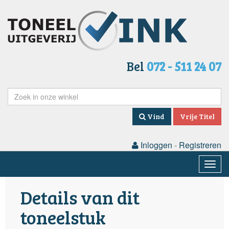
Bel
072 - 511 24 07
Vind
Vrije Titel
Inloggen
-
Registreren
Togg
navig
Details van dit
toneelstuk