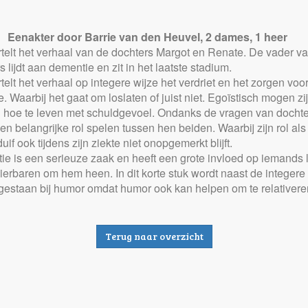
Eenakter door Barrie van den Heuvel, 2 dames, 1 heer
rtelt het verhaal van de dochters Margot en Renate. De vader v
s lijdt aan dementie en zit in het laatste stadium.
rtelt het verhaal op integere wijze het verdriet en het zorgen voo
e. Waarbij het gaat om loslaten of juist niet. Egoïstisch mogen zij
n hoe te leven met schuldgevoel. Ondanks de vragen van dochters
en belangrijke rol spelen tussen hen beiden. Waarbij zijn rol als
uif ook tijdens zijn ziekte niet onopgemerkt blijft.
e is een serieuze zaak en heeft een grote invloed op iemands 
ierbaren om hem heen. In dit korte stuk wordt naast de integere
lgestaan bij humor omdat humor ook kan helpen om te relativer
Terug naar overzicht