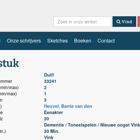
Vind
i
Onze schrijvers
Sketches
Boeken
Contact
stuk
Duif!
nummer
33241
min/max)
2
min/max)
1
n
3
)
Heuvel, Barrie van den
ie
Eenakter
lz
20
Dementie / Toneelspelen / Nieuwe oogst Vin
n.)
20 Min.
Vink