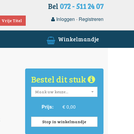
Bel
072 - 511 24 07
Inloggen
-
Registreren
Vrije Titel
Winkelmandje
Bestel dit stuk
Maak uw keuze...
Prijs:
€ 0,00
k
Stop in winkelmandje