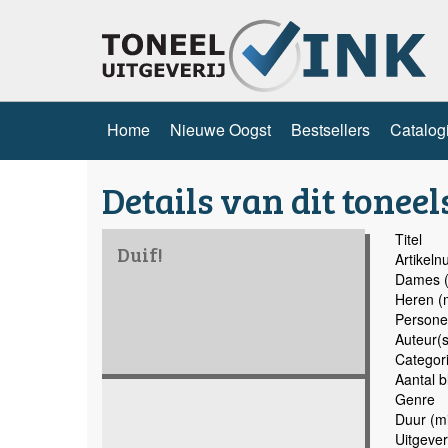
Home
Nieuwe Oogst
Bestsellers
Catalog
Details van dit toneel
Titel
Duif!
Artikel
Dames (
Heren (
Persone
Auteur(s
Categor
Aantal b
Genre
Duur (mi
Uitgever