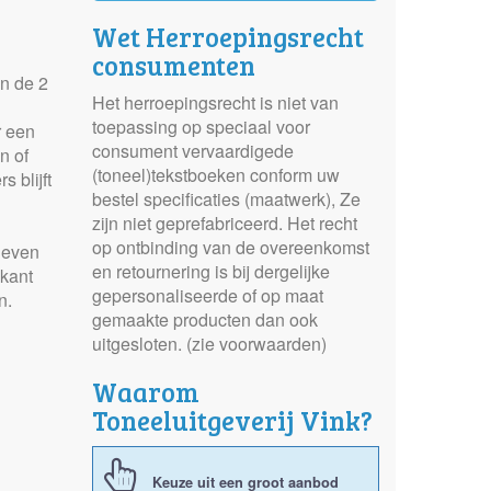
Wet Herroepingsrecht
consumenten
an de 2
Het herroepingsrecht is niet van
toepassing op speciaal voor
r een
consument vervaardigede
n of
(toneel)tekstboeken conform uw
 blijft
bestel specificaties (maatwerk), Ze
zijn niet geprefabriceerd. Het recht
op ontbinding van de overeenkomst
leven
en retournering is bij dergelijke
 kant
gepersonaliseerde of op maat
en.
gemaakte producten dan ook
uitgesloten. (zie voorwaarden)
Waarom
Toneeluitgeverij Vink?
Keuze uit een groot aanbod