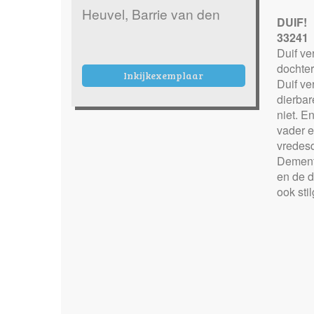
Heuvel, Barrie van den
DUIF!
33241
Duif ve
dochter
Inkijkexemplaar
Duif ve
dierbar
niet. E
vader e
vredesd
Dementi
en de d
ook sti