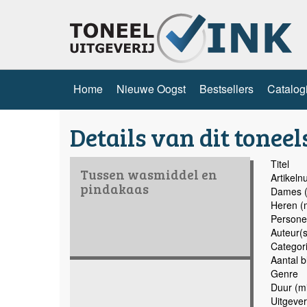
Home
Nieuwe Oogst
Bestsellers
Catalog
Details van dit toneel
Titel
Tussen wasmiddel en
Artikel
pindakaas
Dames (
Heren (
Persone
Auteur(s
Categor
Aantal b
Genre
Duur (mi
Uitgever