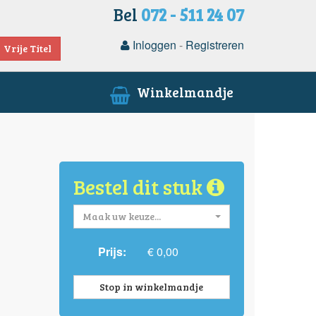
Bel
072 - 511 24 07
Inloggen
-
Registreren
Vrije Titel
Winkelmandje
Bestel dit stuk
Maak uw keuze...
Prijs:
€ 0,00
Stop in winkelmandje