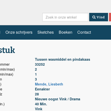
Vind
i
Onze schrijvers
Sketches
Boeken
Contact
stuk
Tussen wasmiddel en pindakaas
nummer
33252
min/max)
2
min/max)
1
n
3
)
Mende, Liesbeth
ie
Eenakter
lz
28
Nieuwe oogst Vink / Drama
n.)
40 Min.
Vink