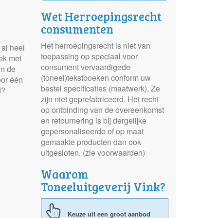
Wet Herroepingsrecht
consumenten
Het herroepingsrecht is niet van
al heel
toepassing op speciaal voor
ek met
consument vervaardigede
in de
(toneel)tekstboeken conform uw
oor één
bestel specificaties (maatwerk), Ze
d?
zijn niet geprefabriceerd. Het recht
op ontbinding van de overeenkomst
en retournering is bij dergelijke
gepersonaliseerde of op maat
gemaakte producten dan ook
uitgesloten. (zie voorwaarden)
Waarom
Toneeluitgeverij Vink?
Keuze uit een groot aanbod