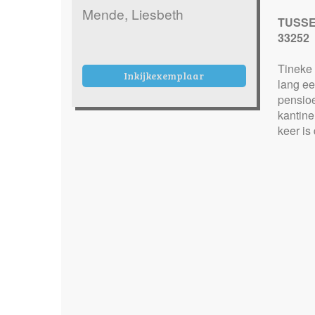
Mende, Liesbeth
TUSSE
33252
Tineke 
Inkijkexemplaar
lang ee
pensioe
kantine
keer is