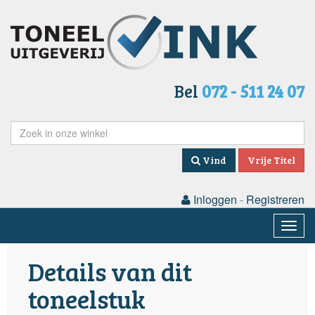
Bel
072 - 511 24 07
Vind
Vrije Titel
Inloggen
-
Registreren
Togg
navig
Details van dit
toneelstuk