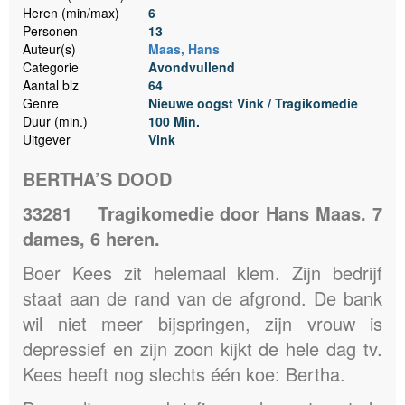
Heren (min/max)
6
Personen
13
Auteur(s)
Maas, Hans
Categorie
Avondvullend
Aantal blz
64
Genre
Nieuwe oogst Vink / Tragikomedie
Duur (min.)
100 Min.
Uitgever
Vink
BERTHA’S DOOD
33281
Tragikomedie door Hans Maas. 7
dames, 6 heren.
Boer Kees zit helemaal klem. Zijn bedrijf
staat aan de rand van de afgrond. De bank
wil niet meer bijspringen, zijn vrouw is
depressief en zijn zoon kijkt de hele dag tv.
Kees heeft nog slechts één koe: Bertha.