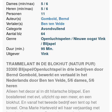
Dames (min/max)
5 / 6
Heren (min/max)
5 / 6
Personen
11
Auteur(s)
Gombold, Bernd
Vertaler(s)
Ben ten Velde
Categorie
Avondvullend
Aantal blz
64
Genre
Openluchtspelen / Nieuwe oogst Vink
/ Blijspel
Duur (min.)
95 Min.
Uitgever
Vink
TRAMMELANT IN DE BLOKHUT (NATUR PUR)
33300 Blijspel/Openluchtspel in drie bedrijven door
Bernd Gombold, bewerkt en vertaald in het
Nederlands door Ben ten Velde, 5/6 dames, 5/6
heren
Alleen het decor al in dit hilarische blijspel. Een
bostafereel met evt. uitzicht op een meer, en een
blokhut. En vanaf het tweede bedrijf een tent op het
toneel. Oma Marie Harteveld wil haar verjaardag met