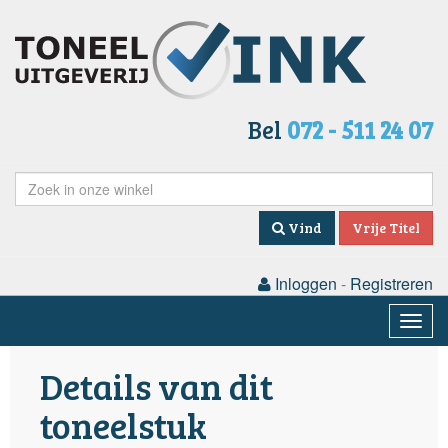
Bel
072 - 511 24 07
Vind
Vrije Titel
Inloggen
-
Registreren
Togg
navig
Details van dit
toneelstuk