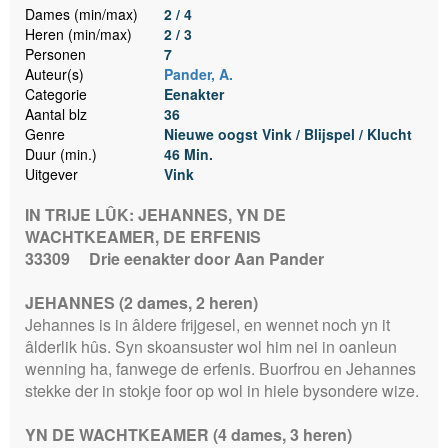
Dames (min/max)
2 / 4
Heren (min/max)
2 / 3
Personen
7
Auteur(s)
Pander, A.
Categorie
Eenakter
Aantal blz
36
Genre
Nieuwe oogst Vink / Blijspel / Klucht
Duur (min.)
46 Min.
Uitgever
Vink
IN TRIJE LÛK: JEHANNES, YN DE
WACHTKEAMER, DE ERFENIS
33309
Drie eenakter door Aan Pander
JEHANNES (2 dames, 2 heren)
Jehannes is in âldere frijgesel, en wennet noch yn it
âlderlik hûs. Syn skoansuster wol him nei in oanleun
wenning ha, fanwege de erfenis. Buorfrou en Jehannes
stekke der in stokje foor op wol in hiele bysondere wize.
YN DE WACHTKEAMER (4 dames, 3 heren)