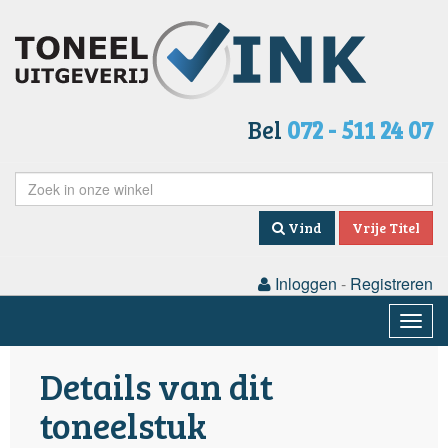
Bel
072 - 511 24 07
Vind
Vrije Titel
Inloggen
-
Registreren
Togg
navig
Details van dit
toneelstuk