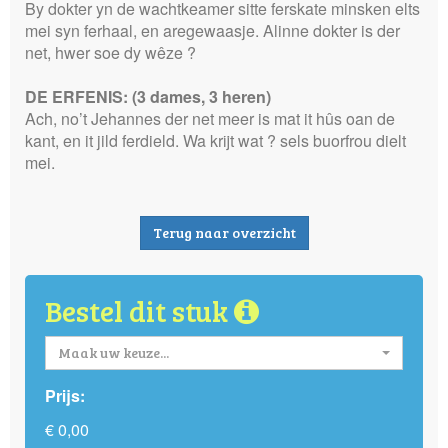
By dokter yn de wachtkeamer sitte ferskate minsken elts
mei syn ferhaal, en aregewaasje. Alinne dokter is der
net, hwer soe dy wêze ?
DE ERFENIS: (3 dames, 3 heren)
Ach, no’t Jehannes der net meer is mat it hûs oan de
kant, en it jild ferdield. Wa krijt wat ? sels buorfrou dielt
mei.
Terug naar overzicht
Bestel dit stuk
Maak uw keuze...
Prijs:
€ 0,00