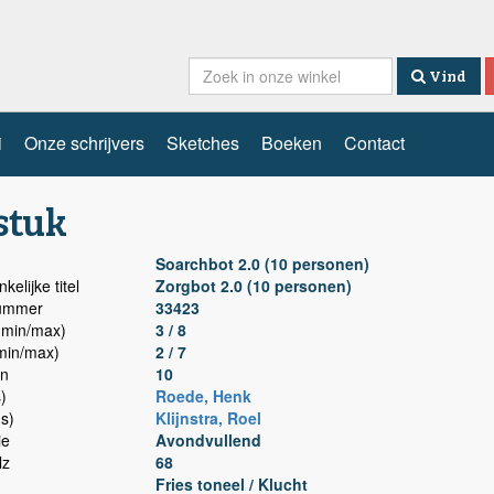
Vind
i
Onze schrijvers
Sketches
Boeken
Contact
stuk
Soarchbot 2.0 (10 personen)
kelijke titel
Zorgbot 2.0 (10 personen)
nummer
33423
min/max)
3 / 8
min/max)
2 / 7
n
10
)
Roede, Henk
(s)
Klijnstra, Roel
ie
Avondvullend
lz
68
Fries toneel / Klucht