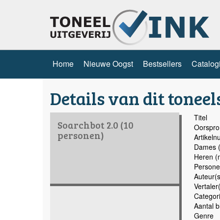
Home
Nieuwe Oogst
Bestsellers
Catalog
Details van dit toneel
Titel
Soarchbot 2.0 (10
Oorspron
personen)
Artikel
Dames (
Heren (
Persone
Auteur(s
Vertaler
Categor
Aantal b
Genre