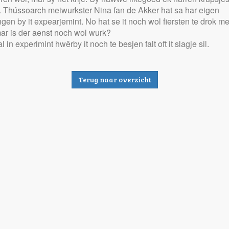
 Thússoarch meiwurkster Nina fan de Akker hat sa har eigen
ngen by it expearjemint. No hat se it noch wol fiersten te drok me
ar is der aenst noch wol wurk?
l in experimint hwêrby it noch te besjen falt oft it slagje sil.
Terug naar overzicht