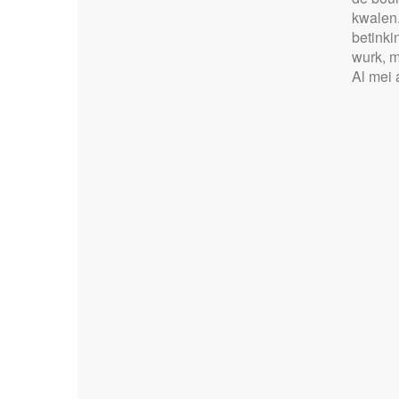
kwalen.
betinki
wurk, m
Al mei a