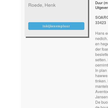
Duur (mi
Roede, Henk
Uitgever
SOARCH
33423
Inkijkexemplaar
6 fr
Hans en
nedich.
en hege
der foa
beslett
setten.
oernimt
In plan
hawwe. 
tinken.
mantels
Aventoe
Jansen 
De buor
de bour