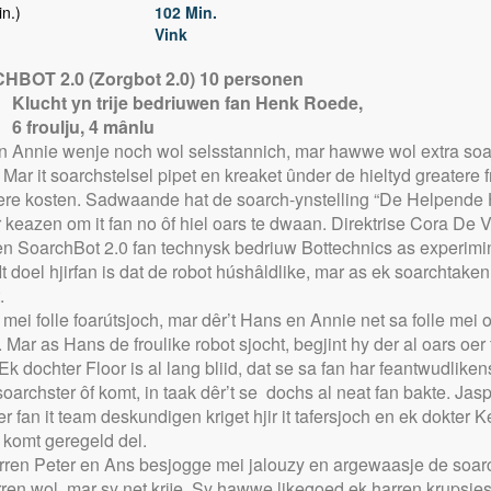
n.)
102 Min.
Vink
BOT 2.0 (Zorgbot 2.0) 10 personen
Klucht yn trije bedriuwen fan Henk Roede,
oulju, 4 mânlu
 Annie wenje noch wol selsstannich, mar hawwe wol extra soa
 Mar it soarchstelsel pipet en kreaket ûnder de hieltyd greatere 
re kosten. Sadwaande hat de soarch-ynstelling “De Helpende
r keazen om it fan no ôf hiel oars te dwaan. Direktrise Cora De V
en SoarchBot 2.0 fan technysk bedriuw Bottechnics as experimin
 It doel hjirfan is dat de robot húshâldlike, mar as ek soarchtaken
.
 mei folle foarútsjoch, mar dêr’t Hans en Annie net sa folle mei 
Mar as Hans de froulike robot sjocht, begjint hy der al oars oer 
 Ek dochter Floor is al lang bliid, dat se sa fan har feantwudliken
oarchster ôf komt, in taak dêr’t se dochs al neat fan bakte. Jas
r fan it team deskundigen kriget hjir it tafersjoch en ek dokter 
komt geregeld del.
ren Peter en Ans besjogge mei jalouzy en argewaasje de soarc
ren wol, mar sy net krije. Sy hawwe likegoed ek harren krupsje