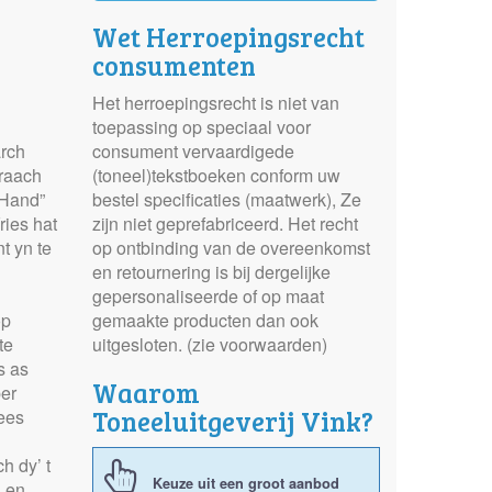
Wet Herroepingsrecht
consumenten
Het herroepingsrecht is niet van
toepassing op speciaal voor
rch
consument vervaardigede
fraach
(toneel)tekstboeken conform uw
 Hand”
bestel specificaties (maatwerk), Ze
ries hat
zijn niet geprefabriceerd. Het recht
t yn te
op ontbinding van de overeenkomst
en retournering is bij dergelijke
gepersonaliseerde of op maat
op
gemaakte producten dan ook
te
uitgesloten. (zie voorwaarden)
s as
Waarom
per
Toneeluitgeverij Vink?
Kees
h dy’ t
Keuze uit een groot aanbod
s en