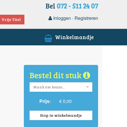
Bel
072 - 511 24 07
Inloggen
-
Registreren
Vrije Titel
Winkelmandje
Bestel dit stuk
Maak uw keuze...
Prijs:
€ 0,00
Stop in winkelmandje