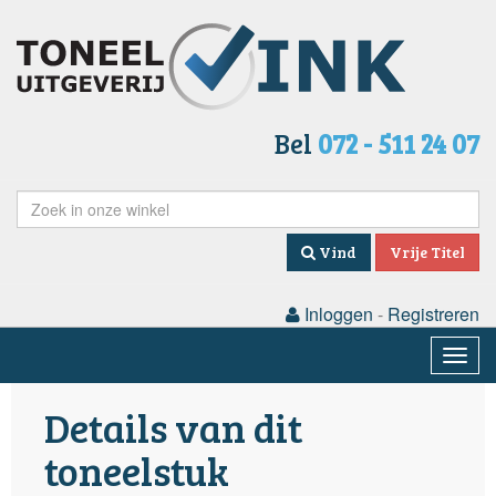
Bel
072 - 511 24 07
Vind
Vrije Titel
Inloggen
-
Registreren
Togg
navig
Details van dit
toneelstuk