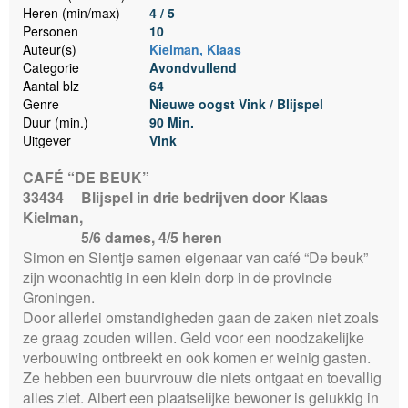
Heren (min/max)
4 / 5
Personen
10
Auteur(s)
Kielman, Klaas
Categorie
Avondvullend
Aantal blz
64
Genre
Nieuwe oogst Vink / Blijspel
Duur (min.)
90 Min.
Uitgever
Vink
CAFÉ “DE BEUK”
33434
Blijspel in drie bedrijven door Klaas
Kielman,
5/6 dames, 4/5 heren
Simon en Sientje samen eigenaar van café “De beuk”
zijn woonachtig in een klein dorp in de provincie
Groningen.
Door allerlei omstandigheden gaan de zaken niet zoals
ze graag zouden willen. Geld voor een noodzakelijke
verbouwing ontbreekt en ook komen er weinig gasten.
Ze hebben een buurvrouw die niets ontgaat en toevallig
alles ziet. Albert een plaatselijke bewoner is gelukkig in