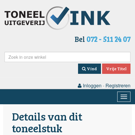
Bel
072 - 511 24 07
Vind
Vrije Titel
Inloggen
-
Registreren
Togg
navig
Details van dit
toneelstuk