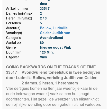
time
Artikelnummer
33517
Dames (min/max)
2
Heren (min/max)
2 / 3
Personen
5
Auteur(s)
Bollow, Ludmilla
Vertaler(s)
Gelder, Judith van
Categorie
Avondvullend
Aantal blz
80
Genre
Nieuwe oogst Vink
Duur (min.)
120 Min.
Uitgever
Vink
GOING BACKWARDS ON THE TRACKS OF TIME
33517
Avondvullend toneelstuk in twee bedrijven
door Ludmilla Bollow, vertaling Judith van Gelder,
2 dames, 2 heren, 1 herenstem
Vier dertigers komen na tien jaar weer bij elkaar in de
oude treinwagon waar zij vaak samen hun jeugd
doorbrachten. Het gezellige weerzien van elkaar krijgt
een pijnlijke wending door een geheim uit het verleden.