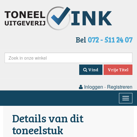
Bel
072 - 511 24 07
Vind
Vrije Titel
Inloggen
-
Registreren
Togg
navig
Details van dit
toneelstuk