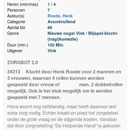
Heren (min/max)
1 / 4
Personen
7
Auteur(s)
Roede, Henk
Categorie
Avondvullend
Aantal blz
68
Genre
Nieuwe oogst Vink / Blijspel-klucht-
(tragi)komedie)
Duur (min.)
102 Min.
Uitgever
Vink
ZORGBOT 2.0
34313
Klucht door Henk Roede voor 2 mannen en
3 vrouwen, waarvan 4 rollen kunnen worden
gespeeld door vrouw of man. 2 dubbelrollen
mogelijk. Ook is het stuk mogelijk om te worden
gespeeld met 7 mensen.
Hans woont nog zelfstandig, maar heeft daarvoor wel
extra zorg nodig. Echter kraakt en piept het zorgstelsel
onder de grote vraag en de stijgende kosten. Vandaar
dat door zorginstelling “De Helpende Hand” is gekozen