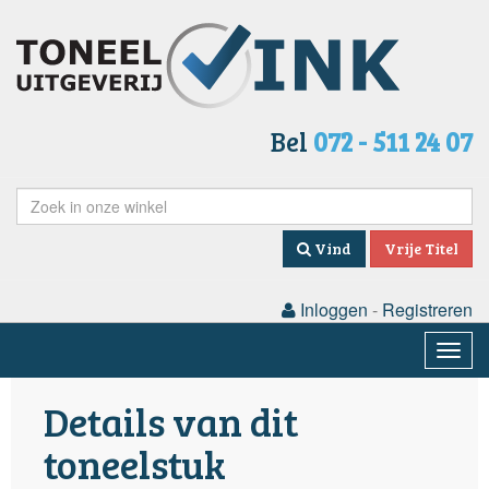
Bel
072 - 511 24 07
Vind
Vrije Titel
Inloggen
-
Registreren
Togg
navig
Details van dit
toneelstuk