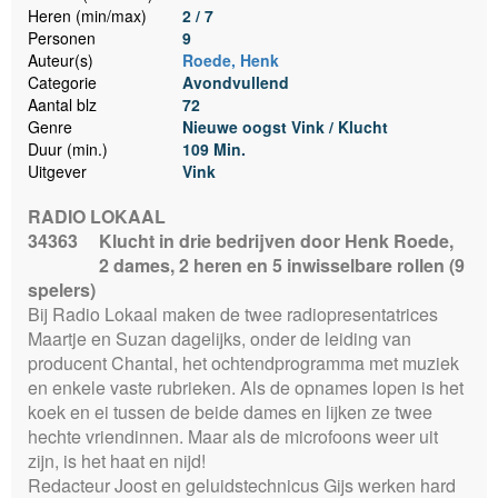
Heren (min/max)
2 / 7
Personen
9
Auteur(s)
Roede, Henk
Categorie
Avondvullend
Aantal blz
72
Genre
Nieuwe oogst Vink / Klucht
Duur (min.)
109 Min.
Uitgever
Vink
RADIO LOKAAL
34363
Klucht in drie bedrijven door Henk Roede,
2 dames, 2 heren en 5 inwisselbare rollen (9
spelers)
Bij Radio Lokaal maken de twee radiopresentatrices
Maartje en Suzan dagelijks, onder de leiding van
producent Chantal, het ochtendprogramma met muziek
en enkele vaste rubrieken. Als de opnames lopen is het
koek en ei tussen de beide dames en lijken ze twee
hechte vriendinnen. Maar als de microfoons weer uit
zijn, is het haat en nijd!
Redacteur Joost en geluidstechnicus Gijs werken hard