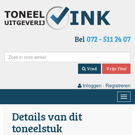
Bel
072 - 511 24 07
Vind
Vrije Titel
Inloggen
-
Registreren
Togg
navig
Details van dit
toneelstuk