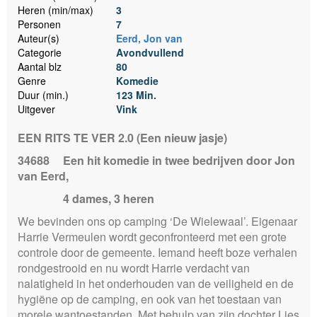
Heren (min/max)
3
Personen
7
Auteur(s)
Eerd, Jon van
Categorie
Avondvullend
Aantal blz
80
Genre
Komedie
Duur (min.)
123 Min.
Uitgever
Vink
EEN RITS TE VER 2.0 (Een nieuw jasje)
34688
Een hit komedie in twee bedrijven door Jon
van Eerd,
4 dames, 3 heren
We bevinden ons op camping ‘De Wielewaal’. Eigenaar
Harrie Vermeulen wordt geconfronteerd met een grote
controle door de gemeente. Iemand heeft boze verhalen
rondgestrooid en nu wordt Harrie verdacht van
nalatigheid in het onderhouden van de veiligheid en de
hygiëne op de camping, en ook van het toestaan van
morele wantoestanden. Met behulp van zijn dochter Lies