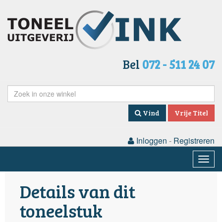
Bel
072 - 511 24 07
Vind
Vrije Titel
Inloggen
-
Registreren
Togg
navig
Details van dit
toneelstuk