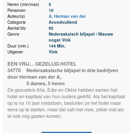
Heren (min/max)
5
Personen
10
Auteur(s)
A, Herman van der
Categorie
Avondvullend
Aantal blz
92
Genre
Nedersaksisch blijspel / Nieuwe
oogst Vink
Duur (min.)
144 Min.
Uitgever
Vink
EEN VRIJ… GEZELLIG HOTEL
34770
Nedersaksische blijspel in drie bedrijven
door Herman van der A,
5 dames, 5 heren
De gezusters Alie, Edje en Okkie hebben samen het
hotel en kapitaal van hun ouders geërfd. Als het kapitaal
op is na 10 jaar nietsdoen, besluiten ze het hotel maar
eens op te starten, maar dat valt niet mee, zeker niet als
er ook nog gasten komen.