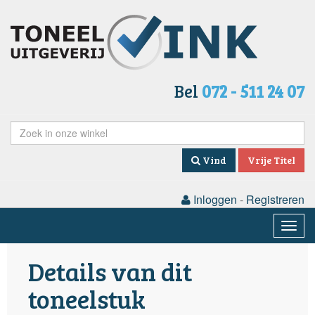
Bel
072 - 511 24 07
Vind
Vrije Titel
Inloggen
-
Registreren
Togg
navig
Details van dit
toneelstuk