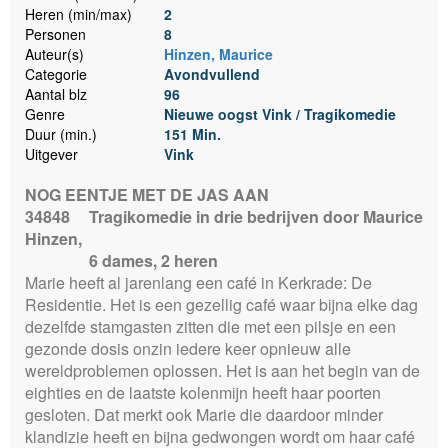
Heren (min/max)
2
Personen
8
Auteur(s)
Hinzen, Maurice
Categorie
Avondvullend
Aantal blz
96
Genre
Nieuwe oogst Vink / Tragikomedie
Duur (min.)
151 Min.
Uitgever
Vink
NOG EENTJE MET DE JAS AAN
34848
Tragikomedie in drie bedrijven door Maurice
Hinzen,
6 dames, 2 heren
Marie heeft al jarenlang een café in Kerkrade: De
Residentie. Het is een gezellig café waar bijna elke dag
dezelfde stamgasten zitten die met een pilsje en een
gezonde dosis onzin iedere keer opnieuw alle
wereldproblemen oplossen. Het is aan het begin van de
eighties en de laatste kolenmijn heeft haar poorten
gesloten. Dat merkt ook Marie die daardoor minder
klandizie heeft en bijna gedwongen wordt om haar café