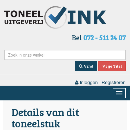
Bel
072 - 511 24 07
Vind
Vrije Titel
Inloggen
-
Registreren
Togg
navig
Details van dit
toneelstuk