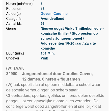
Heren (min/max)
6
Personen
18
Auteur(s)
Geven, Caroline
Categorie
Avondvullend
Aantal blz
96
Genre
Nieuwe oogst Vink / Thrillerkomedie -
komische thriller / Stop pesten op
school / Jongerentoneel /
Adolescenten 16-20 jaar / Zwarte
komedie
Duur (min.)
151 Min.
Uitgever
Vink
(W)RAAK
34900
Jongerentoneel door Caroline Geven,
12 dames, 6 heren + figuranten
(W)raak speelt zich af op een middelbare school waar
de sociale verhoudingen op scherp staan.
Cheerleaders, sporters, gothics en nerds delen dezelfde
gangen, tot een gruwelijke moord alles verandert. De
conciërge wordt dood aangetroffen en al snel blijkt dat