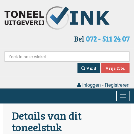
Bel
072 - 511 24 07
Vind
Vrije Titel
Inloggen
-
Registreren
Togg
navig
Details van dit
toneelstuk