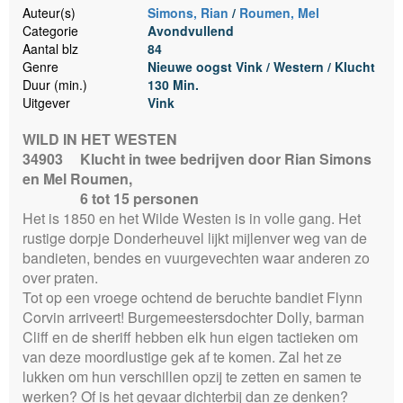
Auteur(s)
Simons, Rian
/
Roumen, Mel
Categorie
Avondvullend
Aantal blz
84
Genre
Nieuwe oogst Vink / Western / Klucht
Duur (min.)
130 Min.
Uitgever
Vink
WILD IN HET WESTEN
34903
Klucht in twee bedrijven door Rian Simons
en Mel Roumen,
6 tot 15 personen
Het is 1850 en het Wilde Westen is in volle gang. Het
rustige dorpje Donderheuvel lijkt mijlenver weg van de
bandieten, bendes en vuurgevechten waar anderen zo
over praten.
Tot op een vroege ochtend de beruchte bandiet Flynn
Corvin arriveert! Burgemeestersdochter Dolly, barman
Cliff en de sheriff hebben elk hun eigen tactieken om
van deze moordlustige gek af te komen. Zal het ze
lukken om hun verschillen opzij te zetten en samen te
werken? Of is het gevaar dichterbij dan ze denken?