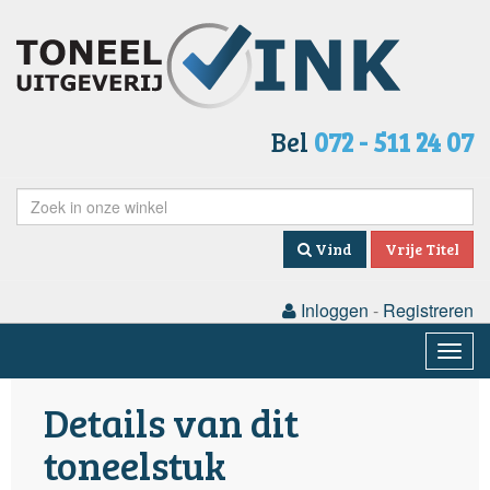
Bel
072 - 511 24 07
Vind
Vrije Titel
Inloggen
-
Registreren
Togg
navig
Details van dit
toneelstuk