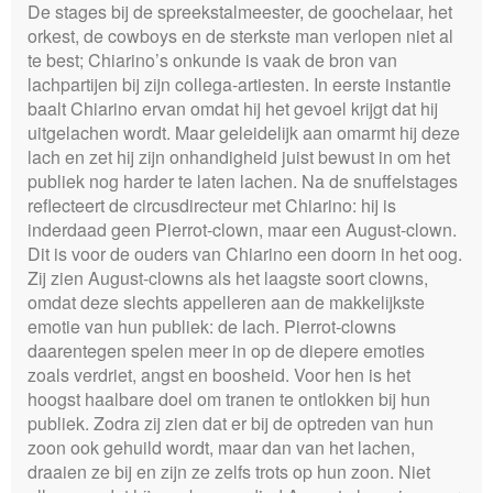
De stages bij de spreekstalmeester, de goochelaar, het
orkest, de cowboys en de sterkste man verlopen niet al
te best; Chiarino’s onkunde is vaak de bron van
lachpartijen bij zijn collega-artiesten. In eerste instantie
baalt Chiarino ervan omdat hij het gevoel krijgt dat hij
uitgelachen wordt. Maar geleidelijk aan omarmt hij deze
lach en zet hij zijn onhandigheid juist bewust in om het
publiek nog harder te laten lachen. Na de snuffelstages
reflecteert de circusdirecteur met Chiarino: hij is
inderdaad geen Pierrot-clown, maar een August-clown.
Dit is voor de ouders van Chiarino een doorn in het oog.
Zij zien August-clowns als het laagste soort clowns,
omdat deze slechts appelleren aan de makkelijkste
emotie van hun publiek: de lach. Pierrot-clowns
daarentegen spelen meer in op de diepere emoties
zoals verdriet, angst en boosheid. Voor hen is het
hoogst haalbare doel om tranen te ontlokken bij hun
publiek. Zodra zij zien dat er bij de optreden van hun
zoon ook gehuild wordt, maar dan van het lachen,
draaien ze bij en zijn ze zelfs trots op hun zoon. Niet