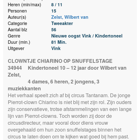
Heren (min/max)
8 / 11
Personen
15
Auteur(s)
Zelst, Wilbert van
Categorie
Tweeakter
Aantal blz
56
Genre
Nieuwe oogst Vink / Kindertoneel
Duur (min.)
81 Min.
Uitgever
Vink
CLOWNTJE CHIARINO OP SNUFFELSTAGE
34944
Kindertoneel 10 – 12 jaar door Wilbert van
Zelst,
4 dames, 6 heren, 2 jongens, 3
muziekkanten
Het verhaal speelt zich af bij circus Tantanam. De jonge
Pierrot-clown Chiarino is niet blij met zijn rol. Zijn ouders
zijn conservatieve, trotse afstammelingen van een lange
lijn van Pierrot-clowns. Toch worden zij door de
circusdirecteur, maar vooral door diens vrouw
overgehaald om hun zoon snuffelstages binnen het
circus te laten doen om te kijken wat goed bij hem past.