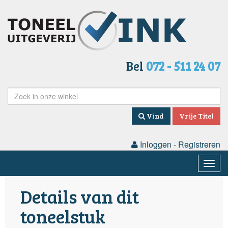
Bel
072 - 511 24 07
Vind
Vrije Titel
Inloggen
-
Registreren
Togg
navig
Details van dit
toneelstuk