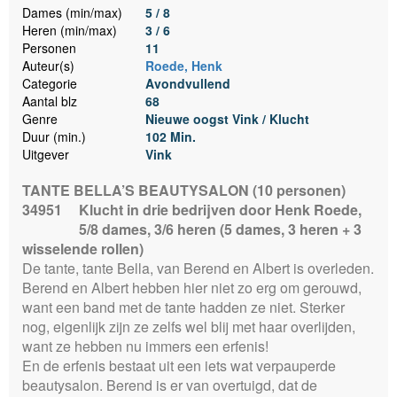
Dames (min/max)
5 / 8
Heren (min/max)
3 / 6
Personen
11
Auteur(s)
Roede, Henk
Categorie
Avondvullend
Aantal blz
68
Genre
Nieuwe oogst Vink / Klucht
Duur (min.)
102 Min.
Uitgever
Vink
TANTE BELLA’S BEAUTYSALON (10 personen)
34951
Klucht in drie bedrijven door Henk Roede,
5/8 dames, 3/6 heren (5 dames, 3 heren + 3
wisselende rollen)
De tante, tante Bella, van Berend en Albert is overleden.
Berend en Albert hebben hier niet zo erg om gerouwd,
want een band met de tante hadden ze niet. Sterker
nog, eigenlijk zijn ze zelfs wel blij met haar overlijden,
want ze hebben nu immers een erfenis!
En de erfenis bestaat uit een iets wat verpauperde
beautysalon. Berend is er van overtuigd, dat de