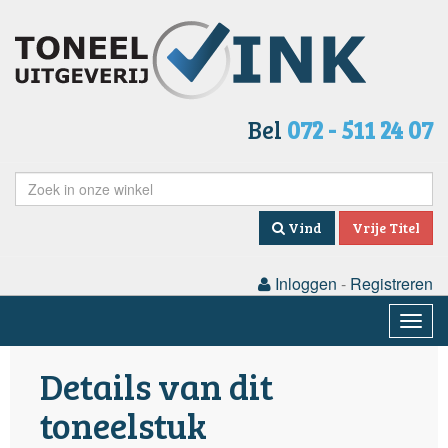
Bel
072 - 511 24 07
Vind
Vrije Titel
Inloggen
-
Registreren
Togg
navig
Details van dit
toneelstuk