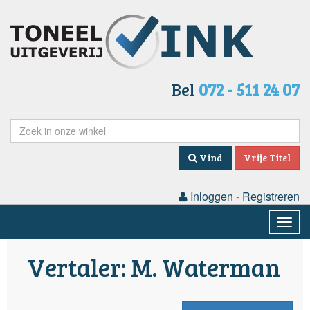
Bel
072 - 511 24 07
Vind
Vrije Titel
Inloggen
-
Registreren
Togg
navig
Vertaler: M. Waterman