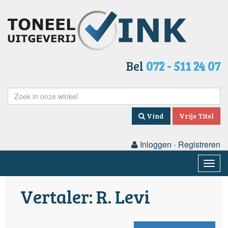
Bel
072 - 511 24 07
Vind
Vrije Titel
Inloggen
-
Registreren
Togg
navig
Vertaler: R. Levi