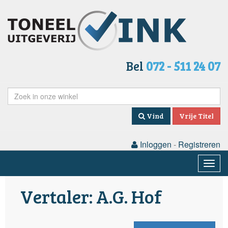
Bel
072 - 511 24 07
Vind
Vrije Titel
Inloggen
-
Registreren
Togg
navig
Vertaler: A.G. Hof