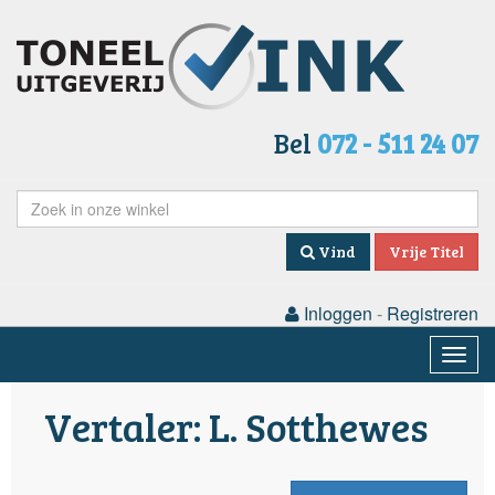
Bel
072 - 511 24 07
Vind
Vrije Titel
Inloggen
-
Registreren
Togg
navig
Vertaler: L. Sotthewes