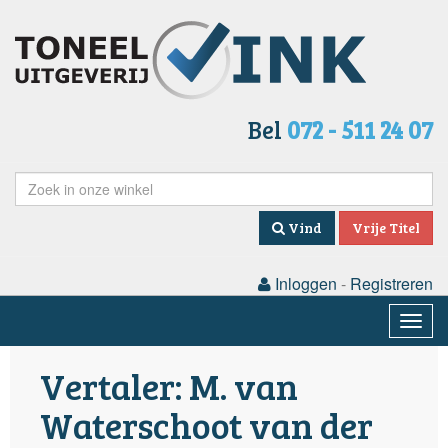
Bel
072 - 511 24 07
Vind
Vrije Titel
Inloggen
-
Registreren
Togg
navig
Vertaler: M. van
Waterschoot van der