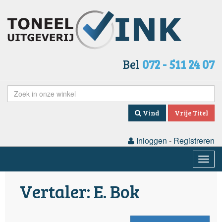
Bel
072 - 511 24 07
Vind
Vrije Titel
Inloggen
-
Registreren
Togg
navig
Vertaler: E. Bok