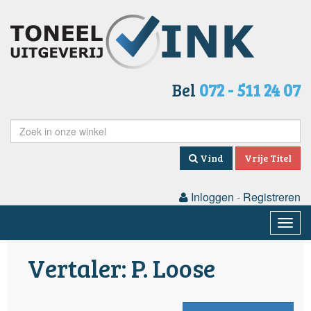
Bel
072 - 511 24 07
Vind
Vrije Titel
Inloggen
-
Registreren
Togg
navig
Vertaler: P. Loose