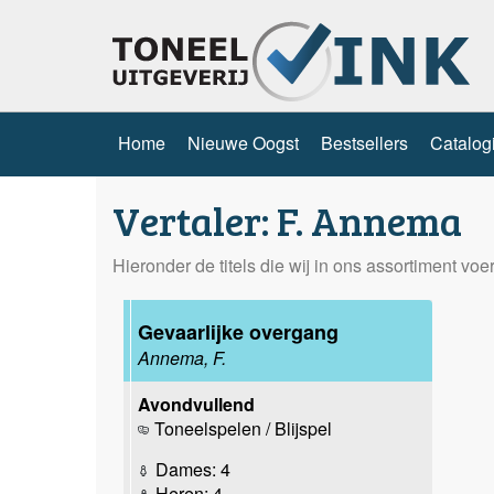
Home
Nieuwe Oogst
Bestsellers
Catalog
Vertaler: F. Annema
Hieronder de titels die wij in ons assortiment vo
Gevaarlijke overgang
Annema, F.
Avondvullend
Toneelspelen / Blijspel
Dames: 4
Heren: 4